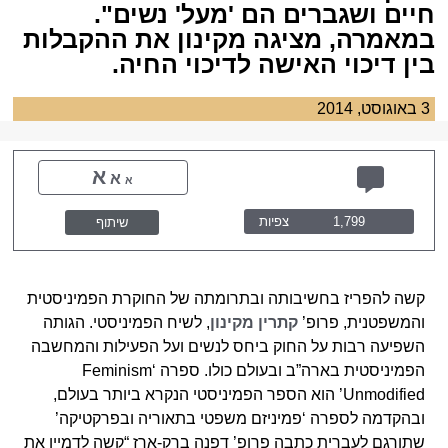
חיים ושגברים הם 'מעל' נשים".
במאמרה, מציגה מקינון את ההקבלות
בין דיכוי האישה לדיכוי החיה.
3 באוגוסט, 2014
א
א
א
1,799
צפיות
שיתוף
קשה להפריז בחשיבותה ובתרומתה של החוקרת הפמיניסטית
והמשפטנית, פרופ’
קתרין מקינון
, לשיח הפמיניסטי. הגותה
השפיעה רבות על החוק ביחס לנשים ועל הפעילות והמחשבה
הפמיניסטית בארה”ב ובעולם כולו. ספרה ‘Feminism
Unmodified’ הוא הספר הפמיניסטי הנקרא ביותר בעולם,
ובהקדמה לספרה ‘פמיניזם משפטי בתאוריה ובפרקטיקה’
שתורגם לעברית כתבה פרופ’ דפנה ברק-ארז “קשה לדמיין את