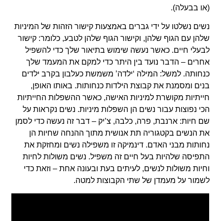
(או בבעלה).
נשים נשלטו על ידי גברים באמצעות קישור הזהות של המיניות
שלהן עם הגוף שלהן, וקישור הגוף שלהן לטבע, כלומר: קישור
לבעלי חיים. כאשר נעשה שימוש בתיאור שלך כדי להשפיל
אחרים – הדבר נועד בין היתר כדי למקם את המעמד שלך
כנחותה. למשל: המילה ‘ילדה’ משמשת כעלבון בקרב ילדים
בנים ומסמנת את קבוצת הילדות כנחותות. באותו האופן,
חייתיות מקושרת למיניות האישה, כאשר ההשפלות החייתיות
הכי נפוצות עבור נשים הן השפלות מיניות. נשים נקראות על
שם חיות: ארנבת, פרה, כלבה, צ’יק – דבר זה נעשה כדי לסמן
את הנשים בקטגוריה תת אנושית מתוך ההנחה שחיות הן
נחותות מבני האדם. דינמיקה זו משפילה נשים ומחזקת את
התפיסה שלהיות בעל חיים זה משפיל. נשים משולות לחיות
וחיות משולות לנשים, לעיתים בעת ובעונה אחת – וזאת כדי
לשמור על מעמדן של שתי הקבוצות למטה.