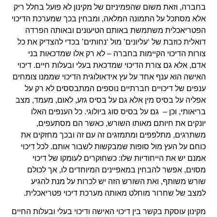
בחברה, וזאת משום שהפמיניזם של מקינון לא פועל בחלל ריק
אלא מסתכל על התמונה המלאה, ומבחין בכך שמערכת הדיכוי
הפטריאכלית משתמשת באותם הטיעונים ובאותה הפרדה
דואלית כוזבת של ‘עליונים’ מול ‘נחותים’ בכדי להצדיק את כל
צורות הדיכוי הקיימות בחברה – לא רק אלו שמדכאות בני
אדם, אלא גם צורת הדיכוי שמדכאת בעלי ובעלות חיים. דיכוי
האישה הוא ענף אחד על עץ אידאולוגית הדיכוי שממנו צומחים
ענפים של דיכויים חברתיים נוספים המתבססים לא רק על
אפליה על בסיס מין אלא גם על בסיס גזע, לאום, מעמד, מצב
בריאותי, וכן – גם על בסיס סוג ביולוגי. כל הענפים האלו
יונקים את חיותם מאותו השורש, כאשר הם מסתעפים,
משתרגים, מתלפפים ומתמזגים זה עם זה ובכך מחזקים את
כוחם על העץ מול סופות שמבקשות לשבור אותם. לכל דיכוי
אמנם יש את הייחודיות שלו: כשחוקרים לעומקו של דיכוי
מסוים, אפשר להבחין במאפיינים המיוחדים לו, אך לכולם
שורש משותף, ואת השורש הזה יש לכרות על מנת להגיע
למצב של שחרור מוחלט מאותה מערכת דיכוי פטריאכלית.
מקינון עוסקת בקשר בין דיכוי האישה ודיכוי בעלי ובעלות החיים