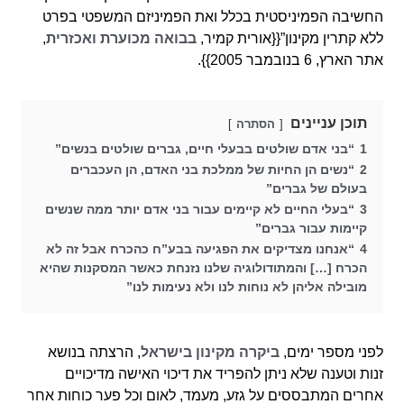
החשיבה הפמיניסטית בכלל ואת הפמיניזם המשפטי בפרט
ללא קתרין מקינון”{{אורית קמיר,
בבואה מכוערת ואכזרית
,
אתר הארץ, 6 בנובמבר 2005}}.
תוכן עניינים
הסתרה
1
“בני אדם שולטים בבעלי חיים, גברים שולטים בנשים”
2
“נשים הן החיות של ממלכת בני האדם, הן העכברים
בעולם של גברים”
3
“בעלי החיים לא קיימים עבור בני אדם יותר ממה שנשים
קיימות עבור גברים”
4
“אנחנו מצדיקים את הפגיעה בבע”ח כהכרח אבל זה לא
הכרח […] והמתודולוגיה שלנו נזנחת כאשר המסקנות שהיא
מובילה אליהן לא נוחות לנו ולא נעימות לנו”
לפני מספר ימים,
ביקרה מקינון בישראל
, הרצתה בנושא
זנות וטענה שלא ניתן להפריד את דיכוי האישה מדיכויים
אחרים המתבססים על גזע, מעמד, לאום וכל פער כוחות אחר