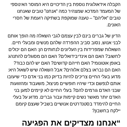
הקבלה אידאולוגית נוספת בין הדיכויים היא המוסר האינוספי
של המעמד המדכא שמצהיר כמה “אנחנו” טובים שאנחנו
טובים “אליהם” – טענה שמוקפת בשתיקה רועמת של חסרי
האונים.
הדיון של גברים בינם לבין עצמם לגבי השאלה מה הופך אותם
לבני אנוש, נסוב סביב ההפרדה שלהם מנשים ומבעלי חיים.
השאלות שמפרידות בין העליונים לנחותים הן: האם הם יכולים
לחשוב? האם הם אינדיבידואלים? האם הם מסוגלים להתנהג
באופן אוטונומי? האם חייהם קדושים? האם יש להם כבוד?
האם הם נבראו בצלם אלוהים? אבל השאלה שיש לשאול היא:
מדוע בעלי החיים צריכים להיות בדיוק כמו בני אדם כדי שיעזבו
אותם לנפשם וכדי שיהיו חופשיים מניצול, משעבוד ומהזוועות
שבני האדם גורמים להם? בעלי החיים לא קיימים למען בני
האדם יותר מאשר נשים קיימות עבור גברים. מדוע על בעלי
החיים להימדד בסטנדרטים אנושיים בשביל שעצם קיומם
יילקח בחשבון?
“אנחנו מצדיקים את הפגיעה