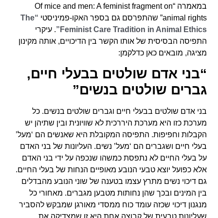
במאמרה “Of mice and men: A feminist fragment on
animal rights” שהתפרסם גם בספר האקו-פמיניסטי
“The
Feminist Care Tradition in Animal Ethics”
. עיקרי
התפיסה הבסיסית של אותו הקשר בין הדיכויים, אותה מקינון
מציגה, מובאים כאן כדלקמן:
“בני אדם שולטים בבעלי חיים,
גברים שולטים בנשים”
בני אדם שולטים בבעלי חיים וגברים שולטים בנשים. כל
מערכת כזו היא מערכת היררכית לא שוויונית ובין שתיהן יש
הקבלות וחפיפות. התפיסה המקובלת היא שאנשים הם ‘מעל’
בעלי חיים ושגברים הם ‘מעל’ נשים. העליונות של בני האדם
על בעלי החיים לא נתפסת כמשהו שנכפה על ידי בני האדם
אלא כפועל יוצא טבעי הנובע מאופיים הנחות של בעלי החיים.
גם דיכוי נשים מתרץ עצמו בטענה של שוני הנובע מהבדלים
בין המינים ובכך שהן נחותות מטבען מגברים. מאחורי כל
מנגנון דיכוי שכזה עומד כוח ממסדי מאורגן שמבקש להסביר
שעליונות טבעית של קבוצה אחת היא זו שמצדיקה את