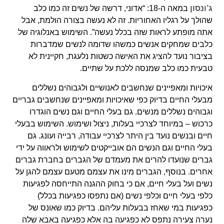
ג’ונסון
במאה ה-18: “אדוני, דרשה של נשים זה כמו כלב
שהולך על רגליו האחוריות. זה לא נעשה בצורה הולמת, אבל
אתה מופתע לראות שזה בכלל נעשה”. השימוש באנלוגיה של
כלבים שמחקים אנשים כמשהו שדומה לנשים שמדברות
בציבור נועד להציג את האישה כשטות נלעגת, חקיינית לא
טבעית כמו כלב שמנסה ללכת על שתיים.
איכויות ומאפיינים שנחשבים לאנושיים ולגבוהים נשללים
מבעלי החיים בדיוק כפי שאיכויות ומאפיינים שנחשבים גבריים
וגבוהים נשללים מנשים. גם בעלי החיים וגם נשים הוגדרו
כרכוש – במיוחד לצרכיי בעלות, ניצול ושימוש. השימוש בבעלי
חיים ובנשים נועד בין היתר לצרכיי עבודה, רבייה ועונג. גם
בעלי החיים וגם הנשים הם אובייקטים לשימוש ולראווה על ידי
גברים שנועדו להרים את מעמדם של הגברים בחברת גברים
אחרים. בנוסף, הגברים מינו את עצמם מטעם עצמם להגן על
נשים ועל בעלי חיים, אם כי בחוק ההגנה התייחסה לפגיעות
כלפי בעלי חיים וכלפי נשים (אם נתפסו כפגיעות בכלל)
כפגיעות במי שאחז בבעלות עליהם. בדיוק כמו שאונס של
נערה צעירה נתפס לא כפגיעה בה אלא כפגיעה באבא שלה