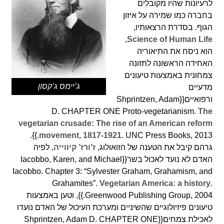
לרעיונות שהיו מקובלים
בחברה כמו שמירה על איזון
הגוף. בסדרת הרצאותיו,
,
Science of Human Life
הוא ניסח את התיאוריה
האחידה הראשונה לתזונה
צמחונית באמצעות טיעונים
ג’יימס ג’קסון
מדעיים
ורפואיים{{Shprintzen, Adam
D. CHAPTER ONE Proto-vegetarianism.
The
vegetarian crusade: The rise of an American reform
. UNC Press Books, 2013.}}.
movement, 1817-1921
גרהם קיבל את הטענה של הזואולוג,
ז’ורז’ קיווייה
, לפיה
האדם לא נועד לאכול בשר{{Iacobbo, Karen, and Michael
Iacobbo. Chapter 3: “Sylvester Graham, Grahamism, and
Grahamites”.
Vegetarian America: a history
.
Greenwood Publishing Group, 2004.}}, וטען באמצעות
טיעונים פיזיולוגיים שהשיניים ומערכת העיכול של האדם נועדו
לאכילת צמחים{{Shprintzen, Adam D. CHAPTER ONE