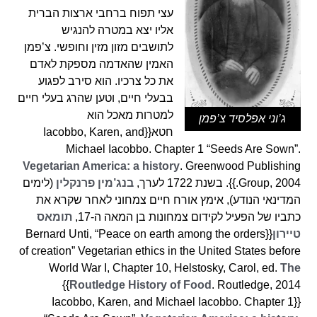
עצי תפוח ברחבי ארצות הברית
אליו יצא במטרה להנגיש
לתושבים מזון מזין וחופשי. צ’פמן
האמין שהאדמה מספקת לאדם
את כל צרכיו. הוא סירב לפגוע
בבעלי חיים, וטען שהרג בעלי חיים
למטרות מאכל הוא
ג’וני אפלסיד צ’פמן
חטא{{Iacobbo, Karen, and
Michael Iacobbo. Chapter 1 “Seeds Are Sown”.
Vegetarian America: a history
. Greenwood Publishing
Group, 2004.}}. בשנת 1722 לערך,
בנג’מין פרנקלין
(לימים
המדינאי הנודע), אימץ אורח חיים צמחוני לאחר שקרא את
כתביו של הפעיל לקידום צמחונות בן המאה ה-17,
תומאס
טיירון
{{Bernard Unti, “Peace on earth among the orders
of creation” Vegetarian ethics in the United States before
World War I, Chapter 10, Helstosky, Carol, ed.
The
. Routledge, 2014}}
Routledge History of Food
{{Iacobbo, Karen, and Michael Iacobbo. Chapter 1