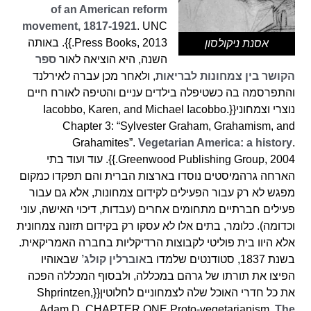
of an American reform
movement, 1817-1921
. UNC
Press Books, 2013.}}. באותה
אסנת ניקולסון
השנה, היא הוציאה לאור
ספר
הקושר בין צמחונות לבריאות
, ולאחר מכן עברה לאירלנד
והתפרסמה בה כשטיפלה בילדים עניים והטיפה לאורח חיים
נוצרי וצמחוני{{Iacobbo, Karen, and Michael Iacobbo.
Chapter 3: “Sylvester Graham, Grahamism, and
Grahamites”.
Vegetarian America: a history
.
Greenwood Publishing Group, 2004.}}. עוד ועוד בתי
הארחה גרהמיסטים נוסדו בארצות הברית והם תפקדו כמקום
מפגש לא רק עבור הפעילים לקידום צמחונות, אלא גם עבור
פעילים חברתיים מתחומים אחרים (עבדות, דיכוי האישה, עוני
וכדומה). כלומר, בתים אלו לא עסקו רק בקידום תזונה צמחונית
אלא היוו בית פוליטי לקבוצות הרדיקליות בחברה האמריקאית.
בשנת 1837, סטודנטים שלמדו ב
אוברלין קולג’
שבאוהיו
הפיצו את תורתו של גרהם במכללה, ולבסוף המכללה הפכה
את כל חדרי האוכל שלה לצמחוניים לחלוטין{{Shprintzen,
Adam D. CHAPTER ONE Proto-vegetarianism.
The