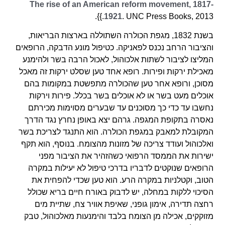
The rise of an American reform movement, 1817-
1921
. UNC Press Books, 2013.}}.
בשנת 1832, מגפת הכולרה השתוללה בארצות הבריאות,
והציבור הרחב נכנס לפאניקה. כטיפול מונע הדבקה, הרופאים
המליצו לציבור לשתות אלכוהול, לאכול הרבה בשר ולהימנע
מאכילת ירקות ופירות. רופא אחד טען שסלט ירקות זה מאכל
מסוכן, ורופא אחר טען שהכולרה מתפשטת במקומות בהם
אוכלים מעט בשר או לא אוכלים בשר בכלל. פירות וירקות
נחשבו עד כדי כך מסוכנים עד שבערים מסוימות מכירתם
נאסרה בתקופת המגפה. גרהם יצא באופן נחרץ נגד הדרך
המקובלת למאבק במגפת הכולרה. הוא התנגד לצריכת בשר
ואלכוהול ועודד צריכה של מזונות מהצומח. בנוסף, הוא תקף
ישירות את הממסד הרפואי כשהזהיר את הציבור מפני
הרופאים שנוקטים לדבריו בדרכי טיפול לא יעילות במקרה
הטוב, וקטלניות במקרה הרע. הוא טען שכדי להפחית את
הסיכוי ללקות במחלה, יש לדבוק באורח חיים בריא שכולל
רחצה תדירה, אימון גופני, שאיפת אוויר צח, שתיית מים
מזוקקים, אכילה מן הצומח בלבד והימנעות מאלכוהול, טבק