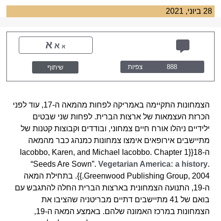
28 ביוני, 2021
א
א
א
888
צפיות
שיתוף
הצמחונות התקיימה באמריקה לפחות מהמאה ה-17, עוד לפני
הכרזת העצמאות של ארצות הברית. לפחות שני שבטים
ילידיים ניהלו אורח חיים צמחוני, ובודדים וקבוצות קטנות של
מתיישבים אירופאים אימצו צמחונות כמנהג כבר מהמאה
ה-18{{Iacobbo, Karen, and Michael Iacobbo. Chapter 1
“Seeds Are Sown”.
Vegetarian America: a history
.
Greenwood Publishing Group, 2004.}}. בתחילת המאה
ה-19, התנועה הצמחונית בארצות הברית החלה להתגבש עם
בואם של 41 מתיישבים דתיים מבריטניה שהציבו את
הצמחונות במרכז האמונה שלהם. באמצע המאה ה-19,