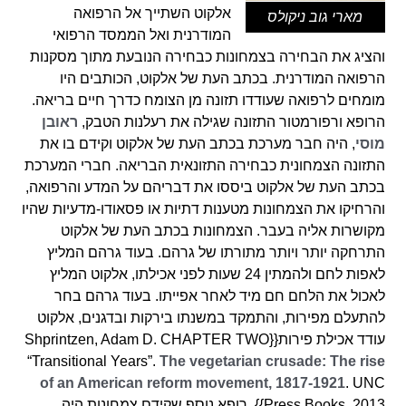
אלקוט השתייך אל הרפואה
מארי גוב ניקולס
המודרנית ואל הממסד הרפואי
והציג את הבחירה בצמחונות כבחירה הנובעת מתוך מסקנות
הרפואה המודרנית. בכתב העת של אלקוט, הכותבים היו
מומחים לרפואה שעודדו תזונה מן הצומח כדרך חיים בריאה.
הרופא ורפורמטור התזונה שגילה את רעלנות הטבק,
ראובן
מוסי
, היה חבר מערכת בכתב העת של אלקוט וקידם בו את
התזונה הצמחונית כבחירה התזונאית הבריאה. חברי המערכת
בכתב העת של אלקוט ביססו את דבריהם על המדע והרפואה,
והרחיקו את הצמחונות מטענות דתיות או פסאודו-מדעיות שהיו
מקושרות אליה בעבר. הצמחונות בכתב העת של אלקוט
התרחקה יותר ויותר מתורתו של גרהם. בעוד גרהם המליץ
לאפות לחם ולהמתין 24 שעות לפני אכילתו, אלקוט המליץ
לאכול את הלחם חם מיד לאחר אפייתו. בעוד גרהם בחר
להתעלם מפירות, והתמקד במשנתו בירקות ובדגנים, אלקוט
עודד אכילת פירות{{Shprintzen, Adam D. CHAPTER TWO
“Transitional Years”.
The vegetarian crusade: The rise
of an American reform movement, 1817-1921
. UNC
Press Books, 2013}}. רופא נוסף שקידם צמחונות היה