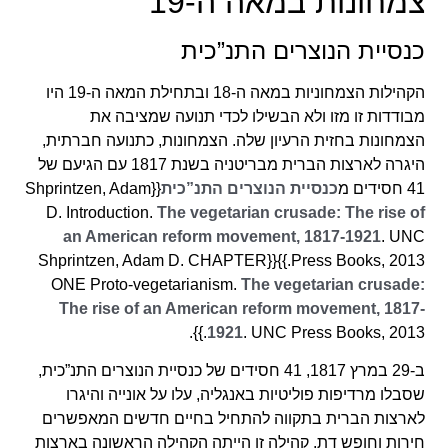
צמחונות במאה ה-19
כנסיית הנוצרים התנ”כית
הקהילות הצמחוניות במאה ה-18 ובתחילת המאה ה-19 היו
מבודדות זו מזו ולא הבשילו לכדי תנועה שמציבה את
הצמחונות בחזית הרעיון שלה. הצמחונות, כתנועה חברתית,
היגרה לארצות הברית מבריטניה בשנת 1817 עם הגיעם של
41 חסידים מ
כנסיית הנוצרים התנ”כית
{{Shprintzen, Adam
D. Introduction.
The vegetarian crusade: The rise of
an American reform movement, 1817-1921
. UNC
Press Books, 2013.}}{{Shprintzen, Adam D. CHAPTER
ONE Proto-vegetarianism.
The vegetarian crusade:
The rise of an American reform movement, 1817-
1921
. UNC Press Books, 2013.}}.
ב-29 במרץ 1817, 41 חסידים של כנסיית הנוצרים התנ”כית,
שסבלו מרדיפות פוליטיות באנגליה, עלו על אונייה והיגרו
לארצות הברית בתקווה להתחיל בחיים חדשים המאפשרים
חירות וחופש דת. קהילה זו הייתה הקהילה הראשונה בארצות