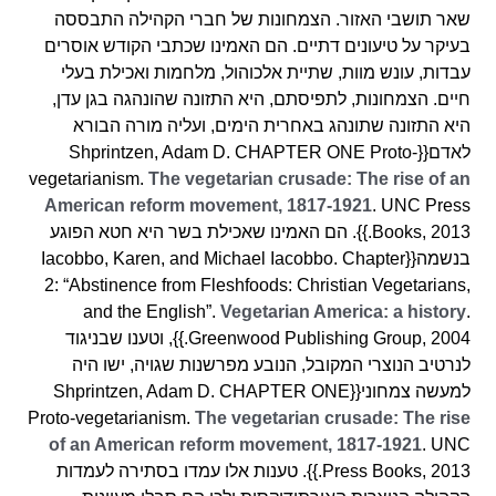
שאר תושבי האזור. הצמחונות של חברי הקהילה התבססה
בעיקר על טיעונים דתיים. הם האמינו שכתבי הקודש אוסרים
עבדות, עונש מוות, שתיית אלכוהול, מלחמות ואכילת בעלי
חיים. הצמחונות, לתפיסתם, היא התזונה שהונהגה בגן עדן,
היא התזונה שתונהג באחרית הימים, ועליה מורה הבורא
לאדם{{Shprintzen, Adam D. CHAPTER ONE Proto-
vegetarianism.
The vegetarian crusade: The rise of an
American reform movement, 1817-1921
. UNC Press
Books, 2013.}}. הם האמינו שאכילת בשר היא חטא הפוגע
בנשמה{{Iacobbo, Karen, and Michael Iacobbo. Chapter
2: “Abstinence from Fleshfoods: Christian Vegetarians,
and the English”.
Vegetarian America: a history
.
Greenwood Publishing Group, 2004.}}, וטענו שבניגוד
לנרטיב הנוצרי המקובל, הנובע מפרשנות שגויה, ישו היה
למעשה צמחוני{{Shprintzen, Adam D. CHAPTER ONE
Proto-vegetarianism.
The vegetarian crusade: The rise
of an American reform movement, 1817-1921
. UNC
Press Books, 2013.}}. טענות אלו עמדו בסתירה לעמדות