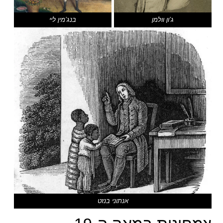
ג’ון וולמן
בנג’מין ליי
אנתוני בנזט