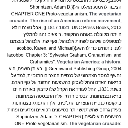
2004.}}. בטיעוניו, התבסס על המדע וההיגיון כדי לשכנע את
הציבור להימנע מאלכוהול{{Shprintzen, Adam D.
CHAPTER ONE Proto-vegetarianism.
The vegetarian
crusade: The rise of an American reform movement,
1817-1921
. UNC Press Books, 2013.}}, אבל טענה זו לא
הייתה מקובלת באותה התקופה. רופאים נהגו להמליץ
למטופלים שלהם לשתות אלכוהול, ואף שתו אלכוהול בעצמם
לפני ניתוחים כדי להירגע{{Iacobbo, Karen, and Michael
Iacobbo. Chapter 3: “Sylvester Graham, Grahamism, and
Grahamites”.
Vegetarian America: a history
.
Greenwood Publishing Group, 2004.}}. באותן השנים, הוא
נחשף למסר הצמחוני של כנסיית הנוצרים התנכ”ית, למד על
בריאות האדם והחל לעסוק בהשפעות התזונה על גוף האדם.
בשנת 1831, החל לעודד את הקהל שלו לדבוק באורח חיים
בריא ובצמחונות. הבסיס הדתי, עליו התבססה הצמחונות
בתקופת כנסיית הנוצרים התנ”כית, הלך והתפוגג בצמחונות
בעידן גרהם שהשתמש יותר בטיעונים רפואיים ומדעיים ופחות
בטיעונים תיאולוגיים{{Shprintzen, Adam D. CHAPTER
ONE Proto-vegetarianism.
The vegetarian crusade: