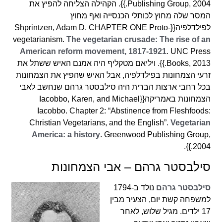
Publishing Group, 2004.}}. הקהילה הצליחה להפיץ את
המסר שלה מחוץ לכותלי הכנסייה ואף מחוץ
לפילדלפיה{{Shprintzen, Adam D. CHAPTER ONE Proto-
vegetarianism.
The vegetarian crusade: The rise of an
American reform movement, 1817-1921
. UNC Press
Books, 2013.}}. ויליאם מטקליף היה אמנם האיש ששתל את
זרעי הצמחונות בפילדלפיה, אבל האיש שהפיץ את הצמחונות
בכל רחבי ארצות הברית היה סילבסטר גרהם שנחשב לאבי
הצמחונות באמריקה{{Iacobbo, Karen, and Michael
Iacobbo. Chapter 2: “Abstinence from Fleshfoods:
Christian Vegetarians, and the English”.
Vegetarian
America: a history
. Greenwood Publishing Group,
2004.}}.
סילבסטר גרהם – אבי הצמחונות
סילבסטר גרהם
נולד ב-1794
למשפחה קשת יום, הצעיר מבין
17 ילדים. מגיל שלוש, לאחר