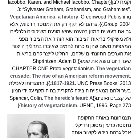
וקמח לבן{{Iacobbo, Karen, and Michael Iacobbo. Chapter
3: “Sylvester Graham, Grahamism, and Grahamites”.
Vegetarian America: a history
. Greenwood Publishing
Group, 2004.}}. גרהם לא תקף רק את הממסד הרפואי, אלא
גם את תעשיית המזון בטענה שהיא מונעת משיקולים כלכליים
ולא משיקולי בריאות הציבור. הוא הזהיר את הציבור מפני
המאפיות משום שהן מוכרות לחמים שאיבדו בתהליך הייצור
את הערכים התזונתיים שלהם, והחליט לייצר לחם בריאות
שעד היום
נושא את שמו
{{Shprintzen, Adam D.
CHAPTER ONE Proto-vegetarianism.
The vegetarian
crusade: The rise of an American reform movement,
1817-1921
. UNC Press Books, 2013.}}. התנגדותו לאכילת
בשר ולחם ממאפייה הובילה לתקרית בה הותקף על ידי המון
של קצבים ואופים{{Spencer, Colin.
The heretic’s feast: A
history of vegetarianism
. UPNE, 1996. Page 273}}.
הצמחונות באותה התקופה
נתפסה כרעיון מסוכן ורדיקלי,
אבל גרהם ביקש לקשור אותה