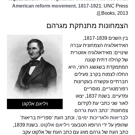
American reform movement, 1817-1921
. UNC Press
Books, 2013.}}.
הצמחונות מתנתקת מגרהם
בין השנים 1817-1839,
האידאולוגיה הצמחונית עברה
שינויים: מאידאולוגיה אזוטרית
של קהילה דתית קטנה
המתמקדת בשגשוג רוחני, היא
החלה לצמוח בקרב פעילים
חברתיים ונקשרה בעקרונות
רפורמטוריים, מוסריים
ומדעיים. בשנת 1837, יצאו
לאור שני כתבי עת לקידום
ויליאם אלקוט
צמחונות: ‘
כתב העת גרהם
לבריאות ולאריכות ימים
‘, וכתב העת ‘ספריית בריאות’
שהופץ על ידי הרופא הטבעוני
ויליאם אלקוט
. בשנת 1839,
כתב העת של גרהם מוזג עם כתב העת של אלקוט עקב