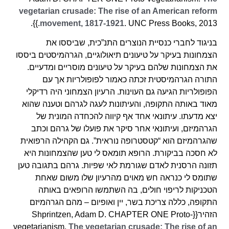
vegetarian crusade: The rise of an American reform
movement, 1817-1921
. UNC Press Books, 2013.}}.
בניגוד לחברי כנסיית הנוצרים התנ”כית, שביססו את
הצמחונות בעיקר על טיעונים תיאולוגיים, הגרהמיסטים ביססו
את הצמחונות שלהם בעיקר על טיעונים מוסריים ומדעיים.
התורה הגרהמיסטית זכתה כאמור לפופולריות אך עם
הפופולריות הגיעה גם העוינות. הרעיון הצמחוני היה רדיקלי
מאוד באותה התקופה, והעיתונות לעגה לגרהם וטענה שהוא
יצא מדעתו. עיתונאי אחד אף קיווה להכחדה המונית של
הגרהמיזם, ועיתונאי אחר סיקר את פועלו של גרהם וכתב
שהגרהמיזם הוא “קטסטרופה נוראית”. גם הקהילה הרפואית
לא חסכה בביקורת. הרופא תומאס לי טען שהצמחונות היא
תזונה הרסנית לאדם שגורמת לאי שפיות. גרהם בתגובה טען
שתומס לי כנראה חש מאוים מהרעיון שלו משום שאחת
הטכניקות לריפוי חולים, בה השתמשו הרופאים באותה
התקופה, כללה צריכת בשר, יין ואופיום – מהם הגרהמיזם
הזהיר{{Shprintzen, Adam D. CHAPTER ONE Proto-
vegetarianism.
The vegetarian crusade: The rise of an