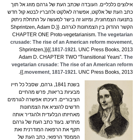
אילוצים כלכליים. העובדה שכתב העת של גרהם מוזג אל תוך
כתב העת של אלקוט, אפשרה לאלקוט ולחבריו לבטא קול חדש
בתנועה הצמחונית, ומיזוג זה בישר למעשה על התחלת ניתוק
הקשר ההדוק בין הצמחונות לגרהם. {{Shprintzen, Adam D.
CHAPTER ONE Proto-vegetarianism.
The vegetarian
crusade: The rise of an American reform movement,
. UNC Press Books, 2013.}}{{Shprintzen,
1817-1921
Adam D. CHAPTER TWO “Transitional Years”.
The
vegetarian crusade: The rise of an American reform
movement, 1817-1921
. UNC Press Books, 2013.}}.
בשנת 1841, גרהם, שסבל כל חייו
מבעיות בריאות, פרש מהחיים
הציבוריים. דעיכתו אפשרה לגורמים
חדשים להוציא את הצמחונות
מאחיזתו הבלעדית ולהגדיר אותה
מחדש. בעוד כתב העת של גרהם
תקף את הרפואה המודרנית ואת
הממסד הרפואי, כתב העת של