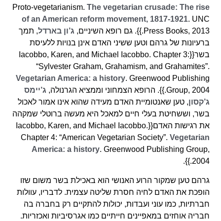
Proto-vegetarianism.
The vegetarian crusade: The rise
of an American reform movement, 1817-1921
. UNC
Press Books, 2013.}}. גם רופא השיניים,
ג’ון בארדל
, תמך
ברעיונות של גרהם וטען ששיני האדם אינן בנויות ללעיסת
בשר{{Iacobbo, Karen, and Michael Iacobbo. Chapter 3:
“Sylvester Graham, Grahamism, and Grahamites”.
Vegetarian America: a history
. Greenwood Publishing
Group, 2004.}}. הרופא הצמחוני וממציא הגרנולה,
ג’יימס
ג’קסון
, טען שאנטומיית האדם מעידה שהוא אינו אמור לאכול
בשר, וששחיטת בעלי חיים למאכל היא מעשה ברוטלי שמקהה
את רגישות האדם{{Iacobbo, Karen, and Michael Iacobbo.
Chapter 4: “American Vegetarian Society”.
Vegetarian
America: a history
. Greenwood Publishing Group,
2004.}}.
גרהם טען שמקור הרוע האנושי הוא באכילת בשר משום שזו
הופכת את האדם לחיה חסרת שליטה עצמית. לדבריו, עוולות
חברתיות, כמו עוני ועבדות, יכולות להתקיים רק בחברה בה
חבריה אוחזים במאפיינים חייתיים כמו אגרסיביות ואכזריות.