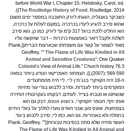
before World War I, Chapter 10, Helstosky, Carol, ed.
. Routledge, 2014}}.
The Routledge History of Food
כשביקר באנגליה, הגעתו ליורק התעכבה במספר ימים משום
שהוא סירב להגיע ליעדו בכרכרה. במקום לעלות על כרכרה,
הוא החליט ללכת ברגל 317 ק”מ עד ליורק. כמו כן, הוא סירב
לשלוח ולקבל דואר באמצעות כרכרות – דבר שהקשה עליו
מאוד לשמור על קשר עם משפחתו שבארצות הברית{{Plank,
Geoffrey. “”
The Flame of Life Was Kindled in All
Animal and Sensitive Creatures
“: One Quaker
Colonist’s View of Animal Life.” Church history 76.3
(2007): 569-590.}}. הצמחוני האמריקאי הנודע ביותר במאה
ה-18 היה הקוויקרי
בנג’מין ליי
. ליי היה מהמתנגדים
המוקדמים ביותר לעבדות, וסירב ללבוש בגדי עור מחיות
שנשחטו או נטבחו בצייד. לעתים, דבקותו בעקרונותיו הותירה
אותו יחף. הכומר הקוויקרי,
ג’ושוע אוונס
, דבק גם הוא
בצמחונות. אוונס טען שבני האדם נועדו למלוך על בעלי החיים
בחמלה ולא באכזריות. גם הוא, כמו ליי, סירב ללבוש ביגוד
העשוי מחיה שלא מתה בנסיבות טבעיות{{Plank, Geoffrey. “”
The Flame of Life Was Kindled in All Animal and