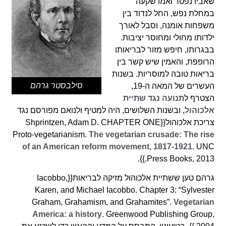
שאביו נפטר ואמו שקעה
במחלת נפש, החל לנדוד בין
משפחות אומנה, וסבל לאורך
ילדותו מחולי ומחוסר יציבות.
בבגרותו, חיפש מזור לבריאותו
הרופפת, והאמין שיש קשר בין
בריאות טובה למוסריות. בשנות
סילבסטר גרהם
העשרים של המאה ה-19,
הצטרף ל
תנועה נ
ג
ד שתיית
אלכוהול
, ובשנות השלושים, היה למטיף ולנואם מפורסם נגד
צריכת אלכוהול{{Shprintzen, Adam D. CHAPTER ONE
Proto-vegetarianism.
The vegetarian crusade: The rise
of an American reform movement, 1817-1921
. UNC
Press Books, 2013.}}.
גרהם טען ששתיית אלכוהול מזיקה לבריאות{{Iacobbo,
Karen, and Michael Iacobbo. Chapter 3: “Sylvester
Graham, Grahamism, and Grahamites”.
Vegetarian
America: a history
. Greenwood Publishing Group,