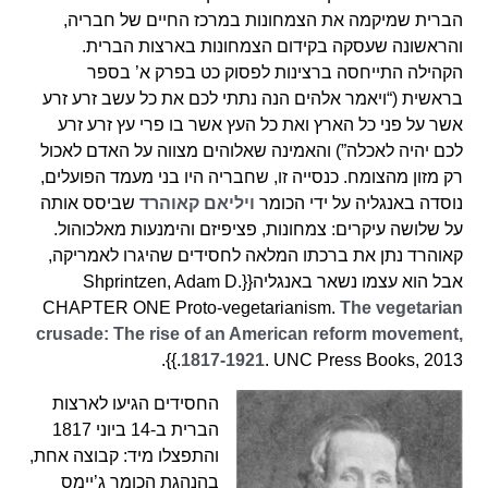
הברית שמיקמה את הצמחונות במרכז החיים של חבריה,
והראשונה שעסקה בקידום הצמחונות בארצות הברית.
הקהילה התייחסה ברצינות לפסוק כט בפרק א’ בספר
בראשית (“ויאמר אלהים הנה נתתי לכם את כל עשב זרע זרע
אשר על פני כל הארץ ואת כל העץ אשר בו פרי עץ זרע זרע
לכם יהיה לאכלה”) והאמינה שאלוהים מצווה על האדם לאכול
רק מזון מהצומח. כנסייה זו, שחבריה היו בני מעמד הפועלים,
נוסדה באנגליה על ידי הכומר
ויליאם קאוהרד
שביסס אותה
על שלושה עיקרים: צמחונות, פציפיזם והימנעות מאלכוהול.
קאוהרד נתן את ברכתו המלאה לחסידים שהיגרו לאמריקה,
אבל הוא עצמו נשאר באנגליה{{Shprintzen, Adam D.
CHAPTER ONE Proto-vegetarianism.
The vegetarian
crusade: The rise of an American reform movement,
1817-1921
. UNC Press Books, 2013.}}.
החסידים הגיעו לארצות
הברית ב-14 ביוני 1817
והתפצלו מיד: קבוצה אחת,
בהנהגת הכומר ג’יימס