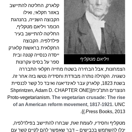
קלארק, החליטה להתיישב
באזור חקלאי, ואילו
הקבוצה השנייה, בהנהגת
הכומר ויליאם מטקליף,
החליטה להתיישב בעיר
פילדלפיה. הקבוצה
החקלאית בראשות קלארק
ייסדה כנסייה קטנה ובית
ויליאם מטקליף
ספר על בסיס עקרונות
הצמחונות, אבל הבחירה בשטח מחייה חקלאי התבררה
כשגויה. הקהילה נותרה מבודדת וחסידיה נטשו בזה אחר זה.
בשנת 1823, קלארק עבר לאינדיאנה ואיבד כל קשר לכנסיית
הנוצרים התנ”כית{{Shprintzen, Adam D. CHAPTER ONE
Proto-vegetarianism.
The vegetarian crusade: The rise
of an American reform movement, 1817-1921
. UNC
Press Books, 2013.}}.
מטקליף וחסידיו, לעומת זאת, שבחרו להתיישב בפילדלפיה,
יכלו להשתמש בכבישים – דבר שאפשר להם לקיים קשר עם