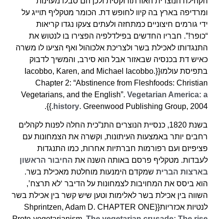
הקהילה הנוצרית האורתודוקסית ולכן הם סבלו מעוינות
ומרדיפה בארץ בה קיוו לחופש דת. הכומר מטקליף תוייג על
ידי גורמים חיצוניים כמתחזה ולעתים צעקו נגדו קריאות
“כופר!”. חבריו החדשים בפילדלפיה הפצירו בו לנטוש את
התנגדותו לאכילת בשר ולצריכת אלכוהול ואף הציעו לו משרה
כאיש דת בכנסיה שבאזור אבל הוא סירב, והמשיך לדבוק
בתפיסת עולמו{{Iacobbo, Karen, and Michael Iacobbo.
Chapter 2: “Abstinence from Fleshfoods: Christian
Vegetarians, and the English”.
Vegetarian America: a
history
. Greenwood Publishing Group, 2004.}}.
בשנת 1820, כנסיית הנוצרים התנ”כית החלה לפנות לקהלים
רחבים יותר באמצעות העיתונות, וקשרה את הצמחונות עם
פציפיזם ועם רפורמות חברתיות אחרות, כמו התנגדות
לעבדות. מטקליף פרסם באותה השנה את
החיבור הראשון
בארצות הברית
שמקדם הימנעות מוחלטת מאכילת בשר.
הוא ביסס את המחויבות לצמחונות על הדיבר ‘לא תרצח’,
השווה בין אכילת בשר לאלימות וטען שיש קשר בין אכילת בשר
לנטיות אכזריות{{Shprintzen, Adam D. CHAPTER ONE
Proto-vegetarianism.
The vegetarian crusade: The rise