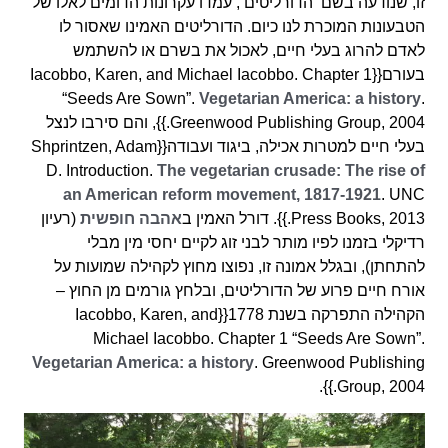
זו, שנודעה בשם ‘הדורליטים’, עמדו עקרונות הדומים לאלו של
הטבעונות המוכרת לנו כיום. הדורליטים האמינו שאסור לו
לאדם להרוג בעלי חיים, לאכול את בשרם או להשתמש
בעורם{{Iacobbo, Karen, and Michael Iacobbo. Chapter 1
“Seeds Are Sown”.
Vegetarian America: a history
.
Greenwood Publishing Group, 2004.}}, והם סירבו לנצל
בעלי חיים למטרות אכילה, ביגוד ועבודה{{Shprintzen, Adam
D. Introduction.
The vegetarian crusade: The rise of
an American reform movement, 1817-1921
. UNC
Press Books, 2013.}}. דורל האמין ב
אהבה חופשית
(רעיון
רדיקלי בזמנו לפיו מותר לבני זוג לקיים יחסי מין מבלי
להתחתן), ובגלל אמונה זו, נפוצו מחוץ לקהילה שמועות על
אורח חיים פרוע של הדורליטים, ובלחץ גורמים מן החוץ –
הקהילה התפרקה בשנת 1778{{Iacobbo, Karen, and
Michael Iacobbo. Chapter 1 “Seeds Are Sown”.
Vegetarian America: a history
. Greenwood Publishing
Group, 2004.}}.