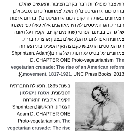
הוא צבר פופולריות רבה בקרב הציבור, והאנשים שהלכו
בדרכו כונו ‘גרהמיסטים’ (המושג ‘צמחונות’ טרם נטבע, ולכן
הצמחונים באותה התקופה כונו ‘גרהמיסטים’). בדרום ארצות
הברית, הגרהמיסטים לא היו מאורגנים אלא פעלו לפי משנתו
של גרהם בביתם הפרטי (שתו מים קרים, הקפידו על תזונה
צמחונית ואפו לחם גרהם), אולם בצפון ארצות הברית,
הגרהמיסטים התגבשו כקבוצה ואף הפעילו בתי הארחה
צמחוניים על בסיס עקרונותיו של גרהם{{Shprintzen, Adam
D. CHAPTER ONE Proto-vegetarianism.
The
vegetarian crusade: The rise of an American reform
movement, 1817-1921
. UNC Press Books, 2013.}}.
בשנת 1835, הפעילה החברתית
הטבעונית,
אסנת ניקולסון
הקימה את בית ההארחה
הצמחוני הראשון{{Shprintzen,
Adam D. CHAPTER ONE
Proto-vegetarianism.
The
vegetarian crusade: The rise