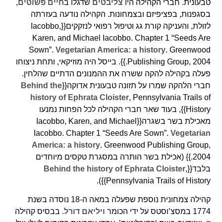
טבעונית. חברי הקהילה היו
צליבטים
שדגלו ב
חיים פשוטים
,
בסגפנות, בפציפיזם ובצמחונות. הקהילה נודעה בעזרתה
לזולת, והעניקה קורת גג וטיפול רפואי לנזקקים{{Iacobbo,
Karen, and Michael Iacobbo. Chapter 1 “Seeds Are
Sown”.
Vegetarian America: a history
. Greenwood
Publishing Group, 2004.}}. בייסל היה מוזיקאי, ותחת ניצוחו
פעלה בקהילה להקה ששרה את ההמנונים הדתיים שהלחין.
חברי הלהקה שמרו על תזונה טבעונית אדוקה{{
Behind the
history of Ephrata Cloister
, Pennsylvania Trails of
History}}, בעוד שאר חברי הקהילה לכל הפחות נמנעו
מאכילת בשר בשגרה{{Iacobbo, Karen, and Michael
Iacobbo. Chapter 1 “Seeds Are Sown”.
Vegetarian
America: a history
. Greenwood Publishing Group,
2004.}} (אכילת בשר הותרה במסגרת טקסים מיוחדים
בלבד{{
,
Behind the history of Ephrata Cloister
Pennsylvania Trails of History}}).
קהילה צמחונית נוספת שפעלה במאה ה-18 נוסדה בשנת
1774 במסצ’וסטס על ידי הכומר
ויליאם דורל
. בבסיס קהילה