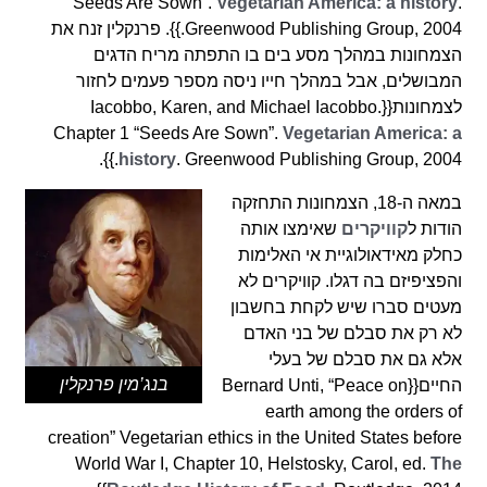
“Seeds Are Sown”.
Vegetarian America: a history
.
Greenwood Publishing Group, 2004.}}. פרנקלין זנח את
הצמחונות במהלך מסע בים בו התפתה מריח הדגים
המבושלים, אבל במהלך חייו ניסה מספר פעמים לחזור
לצמחונות{{Iacobbo, Karen, and Michael Iacobbo.
Chapter 1 “Seeds Are Sown”.
Vegetarian America: a
history
. Greenwood Publishing Group, 2004.}}.
במאה ה-18, הצמחונות התחזקה
הודות ל
קוויקרים
שאימצו אותה
כחלק מאידאולוגיית אי האלימות
והפציפיזם בה דגלו. קוויקרים לא
מעטים סברו שיש לקחת בחשבון
לא רק את סבלם של בני האדם
אלא גם את סבלם של בעלי
בנג’מין פרנקלין
החיים{{Bernard Unti, “Peace on
earth among the orders of
creation” Vegetarian ethics in the United States before
World War I, Chapter 10, Helstosky, Carol, ed.
The