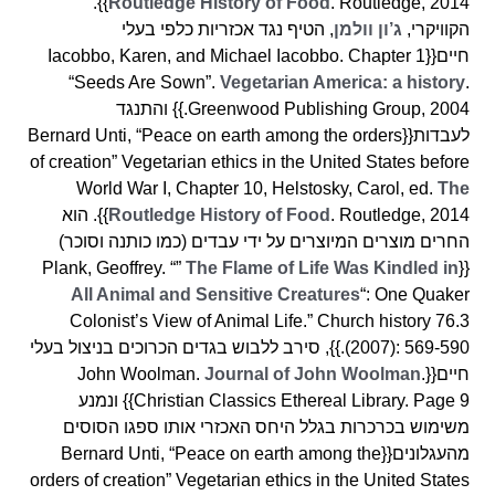
. Routledge, 2014}}.
Routledge History of Food
הקוויקרי,
ג’ון וולמן
, הטיף נגד אכזריות כלפי בעלי
חיים{{Iacobbo, Karen, and Michael Iacobbo. Chapter 1
“Seeds Are Sown”.
Vegetarian America: a history
.
Greenwood Publishing Group, 2004.}} והתנגד
לעבדות{{Bernard Unti, “Peace on earth among the orders
of creation” Vegetarian ethics in the United States before
World War I, Chapter 10, Helstosky, Carol, ed.
The
Routledge History of Food
. Routledge, 2014}}. הוא
החרים מוצרים המיוצרים על ידי עבדים (כמו כותנה וסוכר)
The Flame of Life Was Kindled in
{{Plank, Geoffrey. “”
All Animal and Sensitive Creatures
“: One Quaker
Colonist’s View of Animal Life.” Church history 76.3
(2007): 569-590.}}, סירב ללבוש בגדים הכרוכים בניצול בעלי
חיים{{John Woolman.
.
Journal of John Woolman
Christian Classics Ethereal Library. Page 9}} ונמנע
משימוש בכרכרות בגלל היחס האכזרי אותו ספגו הסוסים
מהעגלונים{{Bernard Unti, “Peace on earth among the
orders of creation” Vegetarian ethics in the United States