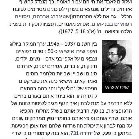
ועלולים לאבד את חייהם עבור האומה, כך מוצדק לחשוף
אזרחים וחיילים שנמצאים בעורף לסיכונים מסויימים לטובת
הכלל – גם אם ללא הסכמתם{{
שטינברג אברהם, ניסויים
רפואיים בבני-אדם,
אסיא: מאמרים, תמציות וסקירות בענייני
הלכה ורפואה , ה’ (א’): 5-18, 1977}}.
בין השנים 1937 – 1945, ערך המיקרוביולוג
היפני
שירו אישיאי
כ-50 ניסויים רפואיים
וצבאיים על אלפי בני אדם – נשים, ילדים,
תינוקות, עוברים, אסירים יפנים, אזרחים
סינים ושבויי ושבויות מלחמה רוסים
ואמריקאים. אישיאי כינה את סובייקטים
שירו אישיאי
הניסוי שלו ‘בולי עץ’ ונהג בהם בהתאם
להגדרה זו. הוא ביתר אותם בעודם בחיים
ללא הרדמה על מנת לבחון איך הגוף מגיב לשיטות שונות של
הרג ופציעות. בנוסף, הדביק אותם בשלל מחלות, הקפיא
אותם, שרף אותם ופוצץ אותם בחומרי נפץ ממרחקים שונים
על מנת לבחון את יכולת ההשרדות שלהם ואת אופן הפגיעות.
במתקן בו פעל, של
יחידה 731
, הוא בנה קרמטוריום בו שרף