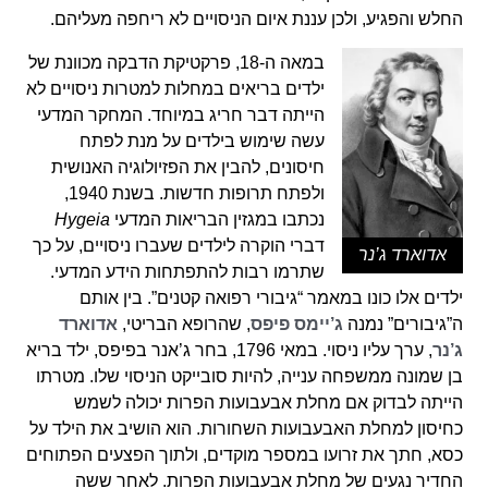
החלש והפגיע, ולכן עננת איום הניסויים לא ריחפה מעליהם.
במאה ה-18, פרקטיקת הדבקה מכוונת של
ילדים בריאים במחלות למטרות ניסויים לא
הייתה דבר חריג במיוחד. המחקר המדעי
עשה שימוש בילדים על מנת לפתח
חיסונים, להבין את הפזיולוגיה האנושית
ולפתח תרופות חדשות. בשנת 1940,
נכתבו במגזין הבריאות המדעי
Hygeia
דברי הוקרה לילדים שעברו ניסויים, על כך
אדוארד ג’נר
שתרמו רבות להתפתחות הידע המדעי.
ילדים אלו כונו במאמר “גיבורי רפואה קטנים”. בין אותם
ה”גיבורים” נמנה
ג’יימס פיפס
, שהרופא הבריטי,
אדוארד
ג’נר
, ערך עליו ניסוי. במאי 1796, בחר ג’אנר בפיפס, ילד בריא
בן שמונה ממשפחה ענייה, להיות סובייקט הניסוי שלו. מטרתו
הייתה לבדוק אם מחלת אבעבועות הפרות יכולה לשמש
כחיסון למחלת האבעבועות השחורות. הוא הושיב את הילד על
כסא, חתך את זרועו במספר מוקדים, ולתוך הפצעים הפתוחים
החדיר נגעים של מחלת אבעבועות הפרות. לאחר ששה