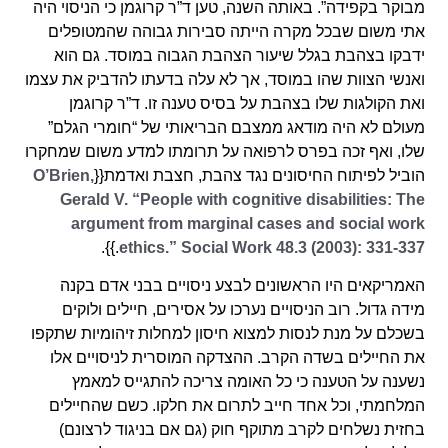
מבוקר בקפידה”. באותה השנה, טען ד”ר קרוגמן כי הניסוי היה
אתי משום שבכל מקרה הייתה סבירות גבוהה שהמטופלים
ידבקו בצהבת בגלל שיעור הצהבת הגבוה במוסד. גם הוא
ואנשי הצוות שהו במוסד, אך לא עלה בדעתו להדביק את עצמו
ואת הקולגות שלו בצהבת על בסיס טענה זו. ד”ר קרוגמן
מעולם לא היה מודאג ממצבם הבריאותי של “חומרי הגלם”
שלו, ואף זכה בפרס לרפואה על תרומתו למדע משום שמחקרו
הוביל לפיתוח החיסונים נגד צהבת, חצבת ואדמת{{
O’Brien,
Gerald V. “People with cognitive disabilities: The
argument from marginal cases and social work
.}}.
ethics.” Social Work 48.3 (2003): 331-337
האמריקאים היו הראשונים לבצע ניסויים בבני אדם בקנה
מידה גדול. רוב הניסויים נערכו על אסירים, חיילים ולוקים
בשכלם על מנת לנסות למצוא חיסון למחלות זיהומיות שתקפו
את החיילים בשדה הקרב. ההצדקה המוסרית לניסויים אלו
נשענה על הטענה כי כל האומה צריכה להתגייס למאמץ
המלחמתי, וכל אחד חייב לתרום את חלקו. כשם שהחיילים
בחזית נשלחים לקרב מתוקף חוק (גם אם בניגוד לרצונם)