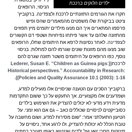
ילדים הלוקים ברככת
הניסוי, הרופאים
חקרו את הגורמים התזונתיים לרככת ולצפדינה. ברקוביץ’
ציטט בביקורת שלו משפטים מהמאמרים שהס ופיש
פרסמו המתארים איך הם מנעו מילדים יתומים מיץ תפוזים
מהתזונה שלהם עד אשר פיתחו נפיחויות ושטפי דם הקשורים
ל
צפדינה
. לאחר נסיונות לרפא את היתומים שחלו, הרופאים
שוב מנעו מהם מזונות שונים שגרמו להם למחלות. בניסוי
נוסף, כפו הרופאים על היתומים משטר תזונה שגרם להם
ל
רככת
{{
Lederer, Susan E. “Children as Guinea pigs:
Historical perspectives.” Accountability in Research:
}}.
Policies and Quality Assurance 10.1 (2003): 1-16
ברקוביץ’ הסכים עם הטענה שניסויים אלו מועילים למדע,
ושמדענים אלו מקצועיים, אך התעקש על כך ששום התקדמות
מדעית וידע מדעי לא יכולים להצדיק את השימוש בילדים
כסובייקטים לניסויים שכוללים כאב – גם אם הוא זמני. על
הטיעון התועלתני אמר: “שום מסירות למדע, ושום מחשבה על
טובת הכלל לא יכולות להצדיק, ולו לרגע אחד, ניסויים על
תינוקות חסרי ישע ועל ילדים שננטשו באופן מעורר רחמים,