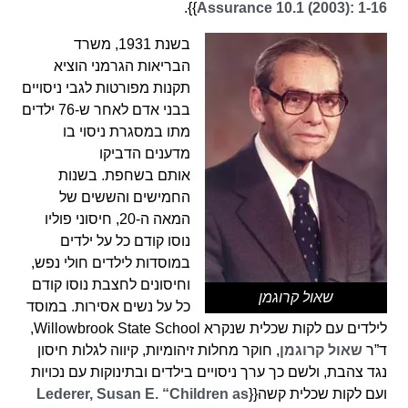
}}.
Assurance 10.1 (2003): 1-16
בשנת 1931, משרד
הבריאות הגרמני הוציא
תקנות מפורטות לגבי ניסויים
בבני אדם לאחר ש-76 ילדים
מתו במסגרת ניסוי בו
מדענים הדביקו
אותם בשחפת. בשנות
החמישים והששים של
המאה ה-20, חיסוני פוליו
נוסו קודם כל על ילדים
במוסדות לילדים חולי נפש,
וחיסונים לחצבת נוסו קודם
שאול קרוגמן
כל על נשים אסירות. במוסד
לילדים עם לקות שכלית שנקרא Willowbrook State School,
ד”ר
שאול קרוגמן
, חוקר מחלות זיהומיות, קיווה לגלות חיסון
נגד צהבת, ולשם כך ערך ניסויים בילדים ובתינוקות עם נכויות
ועם לקות שכלית קשה{{
Lederer, Susan E. “Children as