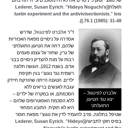
של נוגוצ’י וטען כי ניסויים אלו לא היו מסוכנים וכי הייתה בהם
תועלת{{
Lederer, Susan Eyrich. “Hideyo Noguchi’s
luetin experiment and the antivivisectionists.” Isis
}}.
76.1 (1985): 31-48.
ד”ר
אלברט לפינגוול
, שדרש
אסדרה על ניסויים מפאת האכזריות
שלהם, דחה את הטיעון התועלתני
של גרין, שחזר על עצמו פעמים
רבות על מנת להצדיק ניסויים בבני
אדם. בשנת 1912, הוגשה תלונה
רשמית נגד נוגוצ’י בגין תקיפת
ילדים. הטענה הייתה שהזרקת חיידק
עגבת לאנשים בריאים ללא
אלברט לפינגוול –
הסכמתם, או במקרה של ילדים –
יצא נגד הטיעון
ללא הסכמת האפוטרופוס שלהם –
התועלתני
היא לא חוקית. התובע המחוזי
שטיפל בתלונה, סרב להעמיד לדין את נוגוצ’י מפאת חוסר
בסיס חוקי לתביעה{{
Lederer, Susan Eyrich. “Hideyo