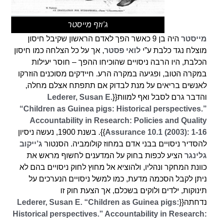
ג’וזף מייסטר
מייסטר
היה בן 9 כאשר הפך לאדם הראשון שקיבל חיסון
מוצלח נגד כלבת ע”י
לואי פסטר
, אך על כל הצלחה כמו חיסון
הכלבת, היו הרבה ניסויים שהוכיחו ההפך – חוסר יעילות
במקרה הטוב, ופגיעה במקרה הרע. חיידקים מסוכנים הוזרקו
לאנשים בריאים על מנת לבדוק אם תתפתח אצלם מחלה,
והדבר גרם לסבל ואף למוות{{
Lederer, Susan E.
“Children as Guinea pigs: Historical perspectives.”
Accountability in Research: Policies and Quality
Assurance 10.1 (2003): 1-16
}}. בשנת 1900, נעשה ניסיון
להסדיר ניסויים בבני אדם במחוז קולומביה. הסנטור
ג’ייקוב
גלינגר
הציע לכפות בחוק על המדענים לחשוף מראש את
כוונת המחקר ונהליו, ולהוציא אל מחוץ לחוק ניסויים בהם לא
ניתן לקבל הסכמה מדעת, כמו למשל ניסויים הנערכים על
תינוקות, ילדים ולוקים בשכלם, אך הצעת חוק זו
נדחתה{{
Lederer, Susan E. “Children as Guinea pigs:
Historical perspectives.” Accountability in Research: