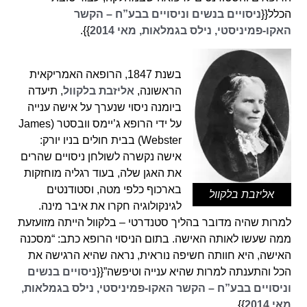
הכלל{{
ניסויים בנשים וניסויים בבע”ח – הקשר
האקו-פמיניסטי, נילס בגמלאות, מאי 2014
}}.
בשנת 1847, הרופאה האמריקאית
הראשונה,
אליזבת בלקוול
, תיעדה
ביומנה ניסוי שנערך על אישה ענייה
על ידי הרופא ג’יימס וובסטר (James
Webster) בבית חולים בניו יורק:
אישה נקשרה לשולחן ניסויים שהרים
את האגן שלה, בעוד רגליה מוחזקות
בארכוף כלפי מטה, וסטודנטים
אליזבת בלקוול
לגינקולוגיה חקרו את איבר מינה.
למרות שהיה מדובר בהליך סטנדרטי – בלקוול הייתה מזועזעת
ממה שעשו לאותה האישה. בתום הניסוי הרופא כתב: “מסכנה
האישה, היא חוותה חשיפה נוראית, נראה שהיא הרגישה את
הכל והתענתה למרות שהיא ענייה וטיפשה”{{
ניסויים בנשים
וניסויים בבע”ח – הקשר האקו-פמיניסטי, נילס בגמלאות,
מאי 2014
}}.