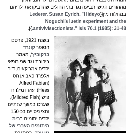
מההורים הגישו תביעה נגד בתי החולים שהדביקו את ילדיהם
במחלות מין{{
Lederer, Susan Eyrich. “Hideyo
Noguchi’s luetin experiment and the
}}.
antivivisectionists.” Isis 76.1 (1985): 31-48.
בשנת 1921, פרסם
הסופר
קונרד
ברקוביץ
‘, מאמר
ביקורת נגד שני רופאי
ילדים אמריקאים, ד”ר
אלפרד פאביאן הס
(Alfred Fabian
Hess) ועוזרו מילדרד
פיש (Mildred Fish),
שערכו במשך שנתיים
וחצי ניסויים בכ-150
ילדים יתומים ב
בית
היתומים העברי של
ניו יורק
. במסגרת