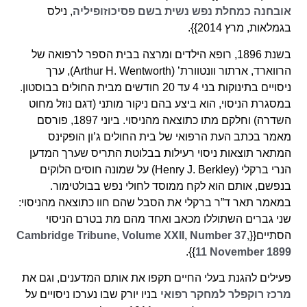
אובחנה כמחלת נפש נשית בשם פסיכוזופיליה
, נילס
בגמלאות, מרץ 2014}}.
בשנת 1896, רופא הילדים ומרצה בבית הספר לרפואה של
הרווארד, ארתור וונטוורת’ (Arthur H. Wentworth), ערך
ניסויים בתינוקות בני 4 עד 20 חודשים מבית החולים בבוסטון.
במסגרת הניסוי, הוא ביצע בהם ניקור מותני (דגם נוזל מחוט
השדרה) וחלקם מתו כתוצאה מהניסוי. ביוני 1897, פורסם
מאמר בכתב העת הרפואי של בית החולים ג’ון הופקינס
המתאר תוצאות ניסוי רעילות בבלוטת התריס שערך המדען
הנרי ברקלי (Henry J. Berkley) על שמונה חוסים הלוקים
בנפשם, אותם הוא לקח ממוסד לחולי נפש בבולטימור.
במאמר תאר ד”ר ברקלי את הסבל שהם חוו כתוצאה מהניסוי:
שני גברים השתוללו מכאב ואחד מהם מת בטרם הניסוי
הסתיים{{
Cambridge Tribune, Volume XXII, Number 37,
}}.
11 November 1899
פעילים להגנת בעלי החיים תקפו את אותם המדענים, וגם את
מרכז רוקפלר למחקר רפואי
בניו יורק שבו נערכו ניסויים על