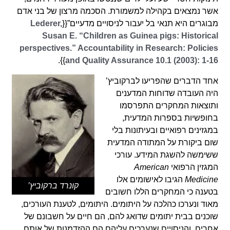
אשר נמצאים בקהילה למשמורת. הסכמה מרצון של בני אדם
מבוגרים היא תנאי בל יעבור לניסויים מדעיים”{{
Lederer,
Susan E. “Children as Guinea pigs: Historical
perspectives.” Accountability in Research: Policies
}}.
and Quality Assurance 10.1 (2003): 1-16
אחד הדברים שהפריעו לברקוביץ’
היה העובדה שדוחות המדענים
ותוצאות המחקרים התפרסמו
בחופשיות בספרות המדעית,
במגזינים רפואיים ובעיתונות בלי
שום ביקורת על המתודה המדעית
ששימשה להשגת המידע. עורכי
המגזין הרפואי
American
Medicine
הגיבו לאישומים אלו
קונרד ברקוביץ’
בטענה כי המחקרים הללו חשובים
מאוד ונערכו כהלכה על היתומים. היתומים, לטענת העורכים,
שוכנים בבית יתומים שדואג להם, הם חיים על חשבונם של
אחרים, והניסויים שנערכים עליהם הם ההזדמנות של אותם