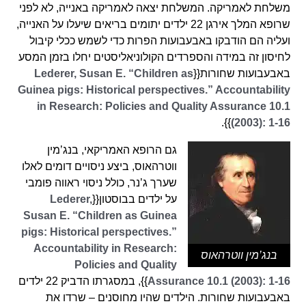
משלחת לאמריקה. המשלחת יצאה לאמריקה באנייה, לא לפני
שרופא המלך אירגן 22 ילדים יתומים בריאים שיעלו על האנייה,
ועליה הם הודבקו באבעבועות הפרות כדי לשמש ככלי קיבול
לחיסון זה במידה והספרדים הקולוניאליסטים יחלו בזמן המסע
באבעבועות שחורות{{
Lederer, Susan E. “Children as
Guinea pigs: Historical perspectives.” Accountability
in Research: Policies and Quality Assurance 10.1
}}.
(2003): 1-16
גם הרופא האמריקאי, בנג’מין
ווטרהאוס, ביצע ניסויים דומים לאלו
שערך ג’נר, כולל ניסוי ראווה פומבי
על ילדים בבוסטון{{
Lederer,
Susan E. “Children as Guinea
pigs: Historical perspectives.”
Accountability in Research:
בנג’מין ווטרהאוס
Policies and Quality
Assurance 10.1 (2003): 1-16
}}, במסגרתו הדביק 22 ילדים
באבעבועות שחורות. הילדים שהיו מחוסנים – שרדו את