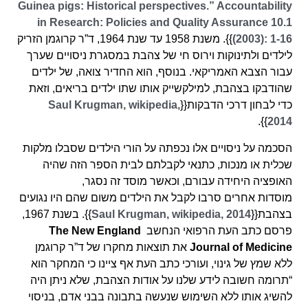
Guinea pigs: Historical perspectives.” Accountability
in Research: Policies and Quality Assurance 10.1
(2003): 1-16
}}. משנת 1958 עד שנת 1964, ד”ר קרוגמן הזריק
לילדים ולתינוקות וירוס חי של צהבת במסגרת ניסויים שערך
עבור הצבא האמריקאי. בנוסף, הוא החדיר צואה, של ילדים
שהודבקו בצהבת, למילקשייק אותו שתו ילדים בריאים, וזאת
כדי לבחון דרכי הדבקות{{
Saul Krugman, wikipedia,
}}.
2014
הסכמה על ניסויים אלו נכפתה על הורי הילדים שסבלו מלקות
שכלית או מנכות, כתנאי לקבלתם לבית הספר הזה שהיה
האופציה היחידה עבורם, וכאשר מוסד זה נסגר,
מוסדות אחרים סרבו לקבל את הילדים משום שהם היו נגועים
בצהבת{{
Saul Krugman, wikipedia, 2014
}}. בשנת 1967,
פרסם כתב העת הרפואי הנחשב
The New England
Journal of Medicine
את תוצאות מחקרו של ד”ר קרוגמן
ללא שמץ של גינוי, ועורכי כתב העת אף ציינו כי המחקר הוא
“תרומה חשובה לידע שלנו על אודות הצהבת, שלא ניתן היה
להשיג אותו ללא השימוש שנעשה בתבונה בבני אדם, בניסוי