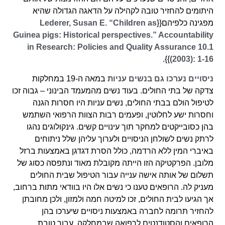
היתומים להחזיר טובה לקהילה על הדאגה הגדולה שהיא
מפגינה כלפיהם{{
Lederer, Susan E. “Children as
Guinea pigs: Historical perspectives.” Accountability
in Research: Policies and Quality Assurance 10.1
}}.
(2003): 1-16
ניסויים נערכו גם בנשים עניות
במאה ה-19 במחלקות
צדקה של בתי החולים. בעוד נשים מהמעמד הבינוני – גבוה זכו
לטיפול הולם בבתי החולים, נשים עניות היו חסרות הגנה
וחסרות ישע לחלוטין, ופעמים רבות הצוות הרפואי השתמש
בהן כסובייקטים למחקר תוך עינויים קשים. גינקולוגים נהגו
לרתק נשים לשולחן הניסויים ולערוך עליהן שלל ניתוחים
באיברי המין ללא הרדמה, כולל הסרת דגדגן באמצעות ברזל
מלובן. הפרקטיקה הזו הייתה מקובלת מאוד ונתפסה כסוג של
תשלום של אותה אישה ענייה עבור הטיפול שבית החולים
מעניק לה. הרופאים טענו כי נשים אלו היו בוודאי מתות ברחוב,
אך הגיעו לבית החולים, זכו למיטה חמה ולמזון, ולכן מחובתן
להחזיר תרומה לחברה באמצעות ניסויים שיערכו בהן
הרופאים והסטודנטים לרפואה שבמחלקה, עבור טובת