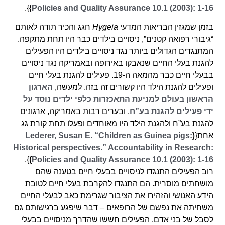
}}.
Policies and Quality Assurance 10.1 (2003): 1-16
בזמן שמגזין הבריאות המדעי
Hygeia
חגג והכיר תודה לאותם
“גיבורי רפואה קטנים”, ניסויים בילדים כבר היו תחת מתקפה.
המתנגדים הגדולים ביותר נגד ניסויים בילדים היו הפעילים
להגנת בעלי החיים שנאבקו באירופה ובאמריקה נגד ניסויים
בבעלי חיים כבר מהמאה ה-19. פעילים להגנת בעלי חיים
ופעילים להגנת הילד היו קשורים זה בזה. למעשה,
הארגון
הראשון בעולם למניעת התאכזרות כלפי ילדים נוסד על
ידי פעילים להגנת בע”ח
, ובערים רבות באמריקה, ארגונים
להגנת בע”ח ולהגנת הילד היו מאוחדים ופעלו תחת קורת גג
אחת{{
Lederer, Susan E. “Children as Guinea pigs:
Historical perspectives.” Accountability in Research:
}}.
Policies and Quality Assurance 10.1 (2003): 1-16
רוב הפעילים התנגדו לניסויים בבעלי חיים בטענה שהם
מושחתים מוסרית. הם התנגדו להקרבת בעלי חיים לטובת
הידע האנושי והזהירו את הציבור שגרימת כאב לבעלי החיים
משחיתה את נפשם של הרופאים – דבר שיפגע ברגישותם גם
לסבל של בני אדם. הפעילים חששו שהדרך מניסויים בבעלי