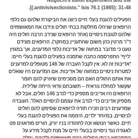
Noguchi’s luetin experiment and the
}}.
antivivisectionists.” Isis 76.1 (1985): 31-48.
הפעילים להגנת בעלי חיים כיוונו את הביקורת שלהם גם כלפי
הרופאים שניהלו מחלקות בבתי חולים ונידבו את המאושפזים
שלהם לטובת ניסויים (אחד הרופאים שנידב הרבה חולים היה
ד”ר מרטין כהן משום שהתעניין במחקר). הרופאים מצידם
טענו כי מדובר במחווה של אדיבות כלפי המדענים, אך במגזין
‘לייף’ התפרסמה כתבה שתמכה בפעילים להגנת בעלי חיים:
“אדיבות זה לא. אין לקבל העברה של 146 מטופלים למדענים
למטרות ניסויים כמחווה של אדיבות. אם המדענים היו שואלים
את אותם החולים האם הם מסכימים שיוזרק להם חומר
שקשור למחלה נוראית – תשובתם וודאי הייתה שלילית.
הרופאים היו אדיבים מספיק כדי לנדב 146 חולים, אבל לא
מספיק אדיבים כדי לנדב את עצמם לניסויים האלו”. העובדה
שמדענים רבים הכירו תודה לרופאים שסיפקו להם חולים
לניסויים, במיוחד ילדים, היממה את הפעילים להגנת בעלי
חיים. כאשר הנושא זכה לתהודה בניו יורק, הורים מודאגים פנו
לאגודה נגד ניסויים בבעלי חיים על מנת לקבל מידע על
המתרחש בבתי החולים בהם מאושפזים ילדיהם, וחלק