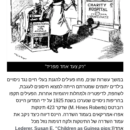
“רק צעד אחד מפריד”
במשך עשרות שנים, מחו פעילים להגנת בעלי חיים נגד ניסויים
בילדים יתומים שמטרתם הייתה למצוא חיסונים לעגבת,
לשחפת, לדיפטריה ולמחלות זיהומיות אחרות. הפעילים תקפו
בחריפות ניסויים שנערכו בשנת 1925 על ידי המדען היינס
רוברטס (M. Hines Roberts) שדקר 423 תינוקות
אפרו-אמריקאים בעמוד השדרה. היינס דיווח כיצד ניקב את
עמוד השדרה של התינוקות ולקח דגימות נוזל מכל
אחד{{
Lederer, Susan E. “Children as Guinea pigs: