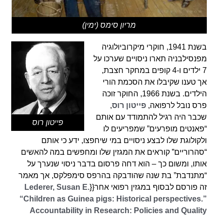
מריון סימס (ימין)
בשנת 1941, חוקרי מיקרוביולוגיה
מפנסילבניה תארו ניסויים שערכו על
7 ילדים ו-4 קופים במחקר חצבת,
אך טענו שקיבלו את הסכמת הורי
הילדים. בשנת 1966, החוקר זוכה
פרס נובל לרפואה,
פייטון רוס
,
שכבר היה רגיל להתמודד עם אותם
פייטון רוס
“פאנטים מופרעים” שמפריעים לו
ולקולוגת שלו לבצע ניסויים במי שיחפצו, ידע כי אותם
“סהרוריים” קוראים את המגזין שלו ומחפשים במה להאשים
אותו, ומשום כך – הוא דחה פרסום בדבר ניסוי שנערך על
“מתנדבת” בת שנה שהודבקה בהרפס סימפלקס, אך מאמר
זה פורסם לבסוף במגזין רפואי אחר{{
Lederer, Susan E.
“Children as Guinea pigs: Historical perspectives.”
Accountability in Research: Policies and Quality