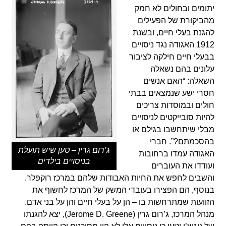
יתומים ובחולים לא חמק
מהביקורת של הפעילים
להגנת בעלי חיים, ובשנת
1912 האגודה נגד ניסויים
בבעלי חיים חילקה לציבור
עלונים בהם נשאלה
השאלה: “האם אנשים
חסרי ישע שנמצאים בבתי
חולים ובמוסדות צריכים
להיות סובייקטים לניסויים
מבלי שיתחשבו בגילם או
בהסכמתם?”. חברי
ג’רום גרין – טען שיש תועלת
האגודה עמדו ברחובות
בניסויים בילדים
ועודדו את העוברים
והשבים לחפש את החיות האבודות שלהם במרכז רוקפלר.
בנוסף, הם הפצירו בעובדי המשק של המרכז לחשוף את
הזוועות שמתרחשות בו – הן על בעלי חיים והן על בני אדם.
מנהל המרכז, ג’רום גרין (Jerome D. Greene), יצא להגנתו