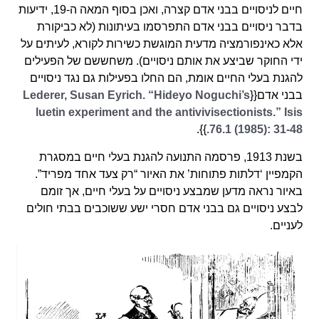
חיים לניסויים בבני אדם קצרה, ואכן בסוף המאה ה-19, ידיעות
בדבר ניסויים בבני אדם התפרסמו בעיתונות (לא כביקורת
אלא כאינפורמציה מדעית המוגשת כשירות לקורא, לעיתים על
ידי החוקר שביצע את אותם ניסויים). משחששם של הפעילים
להגנת בעלי החיים אומת, הם החלו בפעילות גם נגד ניסויים
בבני אדם{{
Lederer, Susan Eyrich. “Hideyo Noguchi’s
luetin experiment and the antivivisectionists.” Isis
}}.
76.1 (1985): 31-48.
בשנת 1913, פרסמה התנועה להגנת בעלי חיים במסגרת
הקמפיין ‘דלתות פתוחות’ את האיור “רק צעד אחד מפריד”.
באיור נראה מדען שמבצע ניסויים על בעלי חיים, אך זומם
לבצע ניסויים גם בבני אדם חסרי ישע ששוכבים בבתי חולים
לעניים.