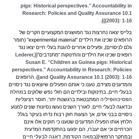
pigs: Historical perspectives.” Accountability in
Research: Policies and Quality Assurance 10.1
}}.
(2003): 1-16
בלייס יצאה נחרצות נגד המושגים המקצועיים הקרים של
הרופאים שכינו את הילדים “experimental material” (חומר
גלם לניסויים), ופעילים אחרים להגנת בעלי חיים יצאו נגד
רופאים שכינו את הילדים והתינוקות “מתנדבים”{{
Lederer,
Susan E. “Children as Guinea pigs: Historical
perspectives.” Accountability in Research: Policies
and Quality Assurance 10.1 (2003): 1-16
}}. הרופאים
והמדענים מצידם, טענו כי אותם הפעילים שיוצאים נגד ניסויים
בבעלי חיים, בתינוקות ובילדים הם חולי נפש שלוקים ב
מחלת
הפסיכוזופיליה
המתבטאת ברגשנות יתר, חוסר רציונליות
ובדאגה לבעלי חיים. לאורך השנים נעשו נסיונות שונים למנוע
ניסויים בבני אדם, אך הצעות חוק רבות נדחו בעיקר בגלל
הלחץ אותו הפעילו המדענים שטענו כי חוקים אלו אינם
הכרחיים וכי אם יעברו, הם יפגעו בהתקדמות המדעית
ובמחקר הרפואי{{
במאה הקודמת, דאגה לבעלי חיים