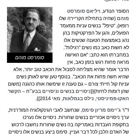
הסופר הנודע,
ויליאם סומרסט
מוהם
(שהיה בתחילת הקריירה שלו
רופא), “טיפל” בנשים עניות ממעמד
הפועלים, והגן על הפרקטיקות בהן
נהג באמצעות הטענה שנשים אלו
לא חשות כאב כמו נשים “רגילות”.
במחברתו הוא כתב: “אם האישה
סומרסט מוהם
מראה פחות רגש בזמן כאב, אין
הדבר אומר שהיא מצליחה לסבול את הכאב טוב יותר, אלא
שהיא חשה פחות את הכאב”. בנוסף טען שיש לאותן נשים
עניות קול חייתי צורם – גם טענה זו שימשה אותו כהגנה (משום
שהן דומות לחיות){{
ניסויים בנשים וניסויים בבע”ח – הקשר
האקו-פמיניסטי, נילס בגמלאות, מאי 2014
}}.
ד”ר
ג’יימס מריון סימס
, שנחשב לאבי הגינקולוגיה המודרנית,
ערך ניסויים אכזריים בנשים שחורות. ניסויים אלו נערכו
בתקופת העבדות באמריקה בה נשים שחורות נחשבו לרכוש
של האדם הלבן לכל דבר ועניין. סימס ביצע בנשים אלו ניסויים