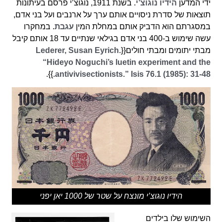
ידי המדען
הידיו נוגוצ’י
. בשנת 1911, נוגוצ’י פרסם בעיתונות
תוצאות של סדרת ניסויים אותם ערך על ארנבים ועל בני אדם,
במסגרתם הוא הדביק אותם במחלת המין
עגבת
. במחקרו
עשה שימוש ב-400 בני אדם בגילאי שנתיים עד 18 אותם קיבל
מבתי יתומים ומבתי חולים{{
Lederer, Susan Eyrich.
“Hideyo Noguchi’s luetin experiment and the
}}.
antivivisectionists.” Isis 76.1 (1985): 31-48.
הידיו נוגוצ’י מונצח על שטר של 1000 יאן יפני
השימוש שלו בילדים