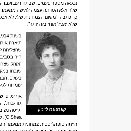
נכלאה מספר פעמים, שבתה רעב ועברה ה
כך כתבה: “משום הצמחונות שלי, לא אכלתי
שלא יאכיל אותי בזה יותר”.
בשנת 1914, הוציאה לאור את ספרה
שהצליחה לב
חיה בסביבת
הקהל שצחק 
שנכחו במקום
בעולם. הבנ
עומדות ללעג
אף על פי ש
גור-בות’
, ה
קונסטנס לייטון
O’Shea), שהיו פעילות מאוד בארגון זה, היו צמחוניות שהקדישו את חייהן לרווחת בעלי חיים ולחזון הצמחוני.