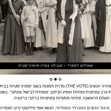
שארלוט דספרד – מובילה צעדה סופרג'יסטית
בשנת 1910, התפרסמה במגזין הליגה לשחרור הנשים (THE VOTEׂ) סדרת תמ
העולם הראשונה, פתחה מסעדות צמחוניות ברחבי בריטניה.
איגוד הנשים החברתי והפוליטי
, הנשא אופי מיליטנטי (רוב האסירו