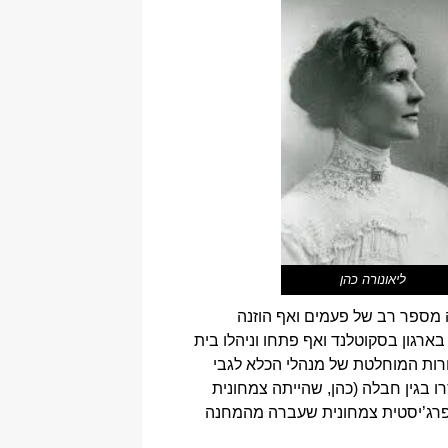
ליאונורה כהן
מספר רב של פעמים ואף הוזנה
Elizab) וג’ין לאמבי (Jean Lambie) שהיו הפעילות ביותר בארגון בסקוטלנד ואף פתחו וניהלו בית
רות המוחלטת של מנהלי הכלא לגבי
 בגין חבלה (כהן, שהייתה צמחונית
פרג’יסטית צמחונית שעברה מהמחנה