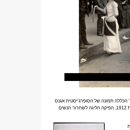
ונות בשם ‘סופרג’יסטיות בבית’ הכללה תמונה של הסופרג’יסטית אגנס
לאונרד (Agnes Leonard) מבשלת ארוחת ערב צמחונית ומתחת הופיע הכיתוב ‘מומחית לבישול צמחוני’. בשנת 1912, הפיקה הליגה לשחרור הנשים
ת