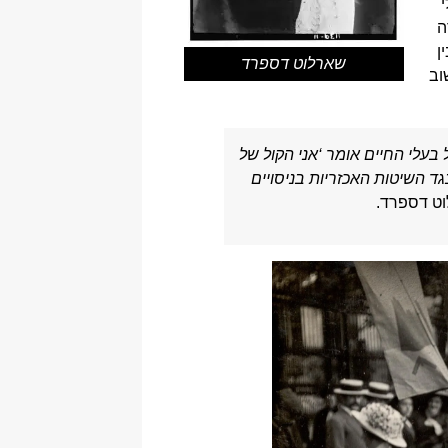
ה
ן
שארלוט דספרד
וב
עלי החיים אומר ‘אני הקול של
גד השיטות האכזריות בניסויים
ט דספרד.