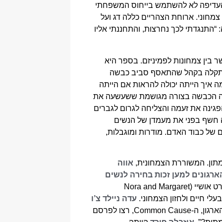
 העדיפה לא להשתמש בייחוס המשפחתי
 היא ביקשה תחתונים מפלנל ואוכל צמחוני. ארוחת הצהריים כללה דג ועל
 “התנגדתי לכך נחרצות, והתחננתי אליו
 בין צמחונות לפמיניזם. בספר היא
 מסתובבת ברחוב, היא נתקלה בקהל שהתאסף סביב כבשה
 איך הייתה יכולה להראות אם הייתה
רצה הכבשה בצורה מגושמת ששעשעה את
פגינה את זעמה והצליחה לגרום לגברים
 זה חשף בפני את מעמדן של הנשים
 של כבוד האדם. מודרות ומוגבלות,
מתון. המשוררת הצמחונית,
אווה
ארגונים למען זכות בחירה לנשים
וגייסה נשים שעבדו במפעלי כותנה למאבק עבור זכות הצבעה. האחיות נורה ומרגרט אושיי (Nora and Margaret
עדה ניילד צ’ו
הייתה סופרג’יסטית צמחונית ממעמד הפועלים שפעלה רבות גם היא בארגון זה, ובשנת 1913 כשעורכות מגזין הארגון, ה-Common Cause, רצו לפרסם