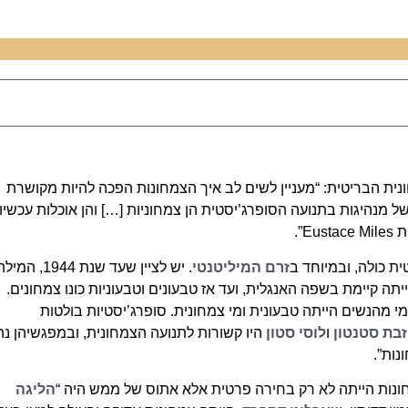
ה הצמחונית הבריטית: “מעניין לשים לב איך הצמחונות הפכה להיות מקושרת
 מנהיגות בתנועה הסופרג’יסטית הן צמחוניות […] והן אוכלות עכשיו
”.
 כולה, ובמיוחד ב
זרם המיליטנטי
. יש לציין שעד שנת 1944, המי
 לא הייתה קיימת בשפה האנגלית, ועד אז טבעונים וטבעוניות כונו צמחונים.
י מהנשים הייתה טבעונית ומי צמחונית. סופרג’יסטיות בולטות
זבת סטנטון
ו
לוסי סטון
היו קשורות לתנועה הצמחונית, ובמפגשיהן נה
נות”.
נות הייתה לא רק בחירה פרטית אלא אתוס של ממש היה “
הליגה