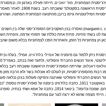
פרג’יסטית הצמחונית,
מוד יואכים
, הייתה פעילה בארגון זה, ובמסגרת 
נאסרה מספר פעמים ואף הייתה לסופרג’יסטית הראשונה בסקוטלנד ששבתה
יסטיות המיליטנטיות גויסו ברובן מהתנועה הצמחונית המתונה, ושהרשו
גשת לנו בשתי פחיות. פחית אחת כוללת שני תפוחי אדמה, והפחית השנ
כאן הן צמחוניות כל הזמן, והאחרות הפכו לצמחוניות בכלא משום שהב
טית ניתן ללמוד גם מיומניה של
אמילי בלת’וויט
. אמילי, בעלה ובית
וולאס דאנלופ
, שהייתה הסופרג’יסטית הראשונה ששבתה רעב בכלא,
 מהסופרג’יסטיות, הן לעולם לא אוכלות בשר ולא הרבה מזון מן החי בכלל”.
וד הנשים החברתי והפוליטי שארגנה והפיקה פעולות בגינן נכלאה פעמי
החלה במנהג בו אין אוכלים בשר או עוף”. באוקטובר 1911, כתבה בלת’וויט ביומנה על ס
ה על אמא ושתי בנתיה, סופרג’יסטיות מיליטנטיות ל
הייתי מצפה שהוא לא ירצה לגור עם צמחוניות”.