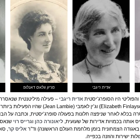
אדית ריגבי
מריון וולאס דאנלופ
הפוליטי היו הסופרג’יסטית
אדית ריגבי
– פעילה מיליטנטית שנאסרה 
בכפייה, אליזבת פינלייסון גולד (eth Finlayson Gauld
 בכלא לאחר שניפצה חלונות בפעולה סופרג’יסטית, וכתבה על הבו
ס אותה בכמויות אדירות של שעועית,
ליאונורה כהן
ו
גרייס רוי
שנאסרו
אליס קר
, סו
ות ישירות והוזנה בכפייה.