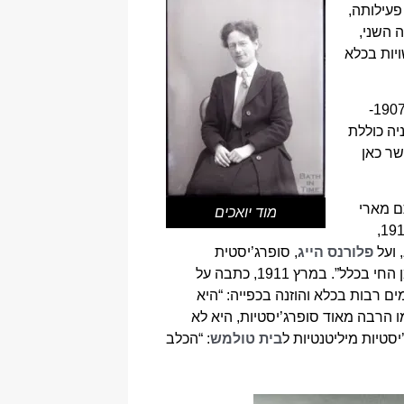
פעילותה,
 רעב. בשנת 1908, לאחר מאסרה השני,
יות בכלא
גם הסופרג’יסטית מרגרט קלייטון (margaret c. clayton) נאסרה בגין האקטיביזם הסופרג’יסטי שלה בין השנים 1907-
יה כוללת
שר כאן
ם מארי
מוד יואכים
נהגו לארח בביתם את חברות הארגון המיליטנטי, איגוד הנשים החברתי והפוליטי, ולתעד זאת בכתב. באפריל 1910,
 ועל
פלורנס הייג
, סופרג’יסטית
 במרץ 1911, כתבה על
ם רבות בכלא והוזנה בכפייה: “היא
ופרג’יסטית נוספת: “כמו הרבה מאוד סופרג’יסטיות, היא לא
בית טולמש
: “הכלב