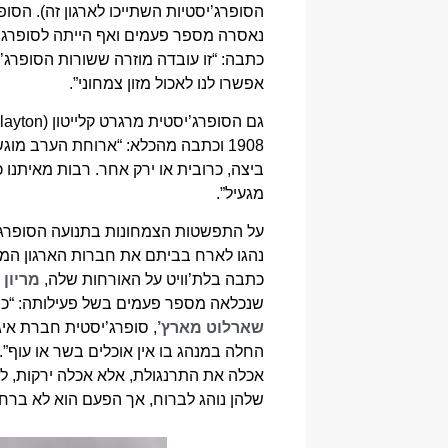
הסופרג’יסטיות השתייכו לארגון זה). הסו
כתבה: “זו עובדה מוזרה ששורות הסופרג’
אפשרו לנו לאכול מזון צמחוני”.
1908 וכתבה מהכלא: “ארוחת הערב מו
ביצה, כרובית או ירק אחר. רבות מאיתנו 
מגעיל”.
על התפשטות הצמחונות בתנועה הסופרגיס
כתבה בלת’וויט על האורחות שלה,
מריון 
שנכלאה מספר פעמים בשל פעילותה: “כמו רבות
שארלוט מארץ’
, סופרג’יסטית חברת איג
אכלה את התרנגולת, אלא אכלה ירקות, לחם, שמנת וכדומה”. בינואר 1914, כתב
שלהן נוהג לברוח, אך הפעם הוא לא ברח. 