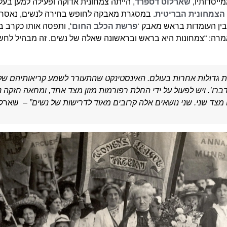
מייסדותיו,
שארלוט דספרד
, הייתה צמחונית אדוקה ופעילה למען בעלי
הצמחונית הבריטית
. במסגרת מאבקה לחופש בחירה לנשים, נאסר
ין העומדות בראש מאבק ‘
פרשת הכלב החום
‘, ותפסה אותו כקרב בי
מרה: “צמחונות היא בראש ובראשונה שאלה של נשים. זה מבהיל לחש
ת גדולות אחרות בעולם. האינסטינקט שהתעורר לשמע קריאותיהם של ב
דברו’. ויש לפעול על ידי החלת רפורמות מזון מצד אחד, ומחאה חזקה נ
 מצד שני. שני נושאים אלה קרובים מאוד לדרישות של נשים”
– שארלו