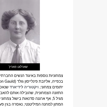
שארלוט מארץ’
צמחוניות נוספות באיגוד הנשים החברתי ו
יתומים צמחוני,
ויקטוריה לידיארד
שנאסרה
התזונה הצמחונית, שהובילה אותם להאבי
מגיל 5, אף ארגנה סדנאות בישול צמחוני באגודה הצמחונית בזמן מלחמת העולם הראשונה) וד”ר
המתון למחנה המיליטנטי, נאסרה בגין פעול