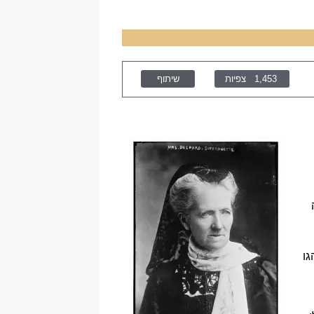
1,453
צפיות
שיתוף
לה
גו