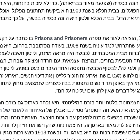
זנה בכפייה (שפגעה מאוד בבריאותה). כדי לא לזכות בהנחות, היא
שלה אלא הסוותה עצמה לאישה ממעמד הפועלים. בבית הכלא בשנת 1909
 את הדג”. בבית הכלא וולטון היא הוזנה בכפייה בבשר, ועל כך כתבה:
Prisons and Prisoners
בו כתבה על הקשר
תיארה אירוע שהתרחש לנגד עיניה בשנת 1908: בעודה
רוח מבית המטבחיים. לכבשה היה מראה מוזנח, ולייטון חשבה לעצמה
ה הטבעית בהרים. “נמרצת ועצמאית, עם חרדה ומצוקה גוברות, 
ולעג לה”. לבסוף הכבשה נתפסה ואחד הגברים בעט בפניה. לייטון ה
 לחוש מעט בושה. אירוע זה הזכיר ללייטון את דיכוי הנשים: “אירוע
תי איך באופן תדיר נשים נתפסות בבוז כיצורים שנמצאים מחוץ לתחום
 על דברים שאין להן שום שליטה עליהם”.
הצמחונות בלטה יותר בזרם המיליטנטי, היא נכחה כאתוס גם בזרם ה
קימה את השלוחה הסופרג’יסטית בדאבלין של ה
איחוד הלאומי של ה