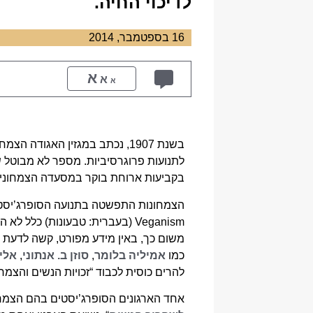
לדיכוי החיה.
16 בספטמבר, 2014
א
א
א
בשנת 1907, נכתב במגזין האגוד
לתנועות פרוגרסיביות. מספר לא מבוטל של
בקביעות ארוחת בוקר במסעדה הצמחונית Eustace Miles
הצמחונות התפשטה בתנועה הסופרג’יסטית
Veganism (בעברית: טבעונות) כלל
משום כך, באין מידע מפורט, קשה לדעת מ
כמו
אמיליה בלומר
,
סוזן ב. אנתוני
,
אלי
להרים כוסית לכבוד “זכויות הנשים והצמחו
אחד הארגונים הסופרג’יסטים בהם הצמחו