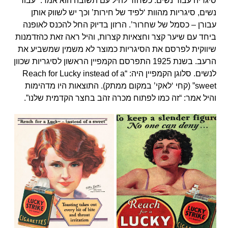
סיגריה עבור נשים. כשחזר להיל עם תשובה הוא אמר: “עבור
נשים, סיגריות מהוות ‘לפיד של חירות’ וכך יש לשווק אותן
עבורן – כסמל של שחרור’. הרזון בדיוק החל להכנס לאופנה
ביחד עם שיער קצר וחצאיות קצרות, והיל ראה זאת כהזדמנות
שיווקית לפרסם את הסיגריות כמוצר לא משמין שמשביע את
הרעב. בשנת 1925 התפרסם הקמפיין הראשון לסיגריות שכוון
לנשים. סלוגן הקמפיין היה: “Reach for Lucky instead of a
sweet” (קחי ‘לאקי’ במקום ממתק). התוצאות היו מדהימות
והיל אמר: “זה כמו לפתוח מכרה זהב בחצר הקדמית שלנו”.