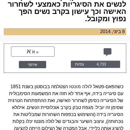
לנשים את הסיגריות כאמצעי לשחרור
האישה וכך עישון בקרב נשים הפך
נפוץ ומקובל.
8 ביוני, 2014
א
א
א
4,733
צפיות
שיתוף
כשהפאם-פטאל
לולה מונטז
הצטלמה בבוסטון בשנת 1851
עם סיגריה בידה, אף אחד לא חזה את המשמעות הסימבולית
של הסיגריה כסימן לשחרור האישה, ואת ההתפתחות הטרגית
שסימן זה יוביל: מגפת טבק בקרב אוכלוסיית הנשים. אילולא
הסיגריה בידה (והשימוש בכפפות השחורות שמבליטות את
נוכחותה), עיצוב השיער והבגדים של לולה מונטז יכלו בקלות
להציג אותה כליידי, אבל המטרה של הצילום הייתה להציגה