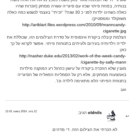
בנותיה, בפוזת פיתוי שכזו עם סיגריה עשויה ממתק (זוכרות שהיו
כאלה כשהינו ילדות לפני כ 30 שנה? “זכיתי” בעצמי לנשנש כמה כאלה
משוקולד וממסטיק):
http://artblart.files.wordpress.com/2010/09/manncandy-
cigarette.jpg
הצלמת קיבלה ביקורת אינסופית על סדרת הצילומים הזו, שכוללת את
ילדיה וילדותיה בעירום ולעיתים בתנוחות פיתוי. אפשר לקרוא על כך
כאן:
http://nasher.duke.edu/2013/02/work-of-the-week-candy-
cigarette-by-sally-mann/
מענין שלא הוזכרה ביקורת על עישון כהרגל רע המוקנה מילדות
באמצעות ממתקים, אלא רק על הסמליות הפאלית של הסיגריה
בתנוחת הפיתוי הלא מתאימה לילדה וכו’.
הגב
12 ביוני, 2014 בשעה 12:41
oldnils
הגיב:
לא הכרתי את הצילום הזה. די מדהים.