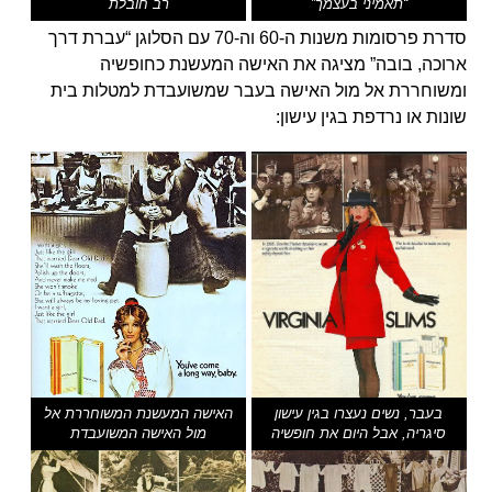
“תאמיני בעצמך”
רב חובלת
סדרת פרסומות משנות ה-60 וה-70 עם הסלוגן “עברת דרך
ארוכה, בובה” מציגה את האישה המעשנת כחופשיה
ומשוחררת אל מול האישה בעבר שמשועבדת למטלות בית
שונות או נרדפת בגין עישון:
בעבר, נשים נעצרו בגין עישון
האישה המעשנת המשוחררת אל
סיגריה, אבל היום את חופשיה
מול האישה המשועבדת