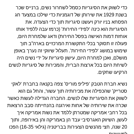
כדי לשווק את הסיגריות כסמל לשחרור נשים, ברנייס שכר
בשנת 1929 את שירותן של דוגמניות כדי שילכו במצעד חג
הפסחא בניו יורק ויעשנו סיגריות תוך כדי הצעדה. את
הסיגריות הוא כינה ‘לפידי החירות’ (כרמז עבה ללפיד אותו
אוחזת דמות האישה בפסל החירות) ודאג שלמחרת היום,
פעולה זו תסוקר בכלי התקשורת המרכזיים בארה”ב תוך
שימוש במושג ‘לפידי החירות’. תעלול שיווקי זה נערך באופן
מושלם, ואכן למחרת היום, עישון סיגריות על ידי נשים היה
לשיחת היום בכל ארצות הברית, והמכירות של סיגריות לנשים
הרקיעו שחקים.
נשיא חברת הטבק ‘פיליפ מוריס’ צפה בקנאה בחברת ‘לאקי
סטרייק’ שהכפילה את מכירותיה תוך עשור, והחל גם הוא
לשווק את הסיגריות שלו לנשים. החברה הגדילה לעשות כאשר
שכרה את שירותיה של אחות ואירגנה בהנחייתה סבב הרצאות
בכל רחבי אמריקה שמטרתן ללמד את נשות אמריקה איך
לעשן. השיווק האגרסיבי עבד הן באמריקה והן באירופה, ותוך
20 שנה, חצי מהנשים הצעירות בבריטניה (גילאי 16-35) הפכו