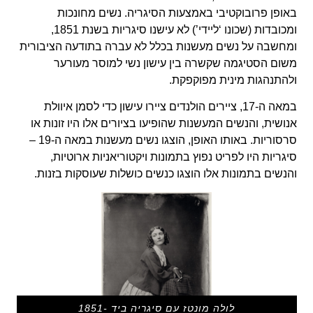
באופן פרובוקטיבי באמצעות הסיגריה. נשים מחונכות
ומכובדות (שכונו ‘ליידי’) לא עישנו סיגריות בשנת 1851,
ומחשבה על נשים מעשנות בכלל לא עברה בתודעה הציבורית
משום הסטיגמה שקשרה בין עישון נשי למוסר מעורער
ולהתנהגות מינית מפוקפקת.
במאה ה-17, ציירים הולנדים ציירו עישון כדי לסמן איוולת
אנושית, והנשים המעשנות שהופיעו בציורים אלו היו זונות או
סרסוריות. באותו האופן, הוצגו נשים מעשנות במאה ה-19 –
סיגריות היו לפריט נפוץ בתמונות ויקטוריאניות ארוטיות,
והנשים בתמונות אלו הוצגו כנשים כושלות שעוסקות בזנות.
לולה מונטז עם סיגריה ביד -1851