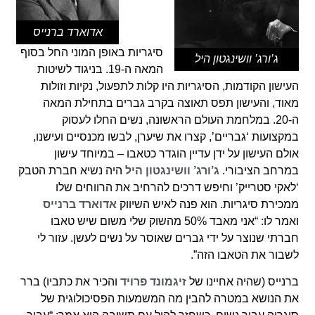
אדוארד ברנייס
סיגריות באופן המוני החל בסוף
ג’ורג’ וושינגטון היל
המאה ה-19. בניגוד לשיטות
העישון הקודמות, הסיגריות היו קלות לתפעול, נקיות וזולות
מאוד, והעישון תפס תאוצה בקרב גברים בתחילת המאה
ה-20. במלחמת העולם הראשונה, נשים החלו לעסוק
במקצועות ‘גבריים’, קצרו את שיערן, לבשו מכנסיים ועישנו,
אולם העישון על ידן עדיין הוגדר כטאבו – במיוחד עישון
במרחב הציבורי.
ג’ורג’ וושינגטון היל
היה נשיא חברת הטבק
‘לאקי סטרייק’ וחיפש דרכים להרחיב את הרווחים שלו
ממכירת סיגריות. הוא פנה לאיש השיווק
אדוארד ברנייס
ואמר לו: “אני מאבד 50% מהשוק שלי משום שיש טאבו
חברתי שנוצר על ידי גברים שאוסר על נשים לעשן. עזור לי
לשבור את הטאבו הזה”.
ברנייס (שהיה אחיינו של
זיגמונד פרויד
והכיר את כתביו) ברר
את הנושא במטרה להבין מה המשמעות הפסיכולוגית של