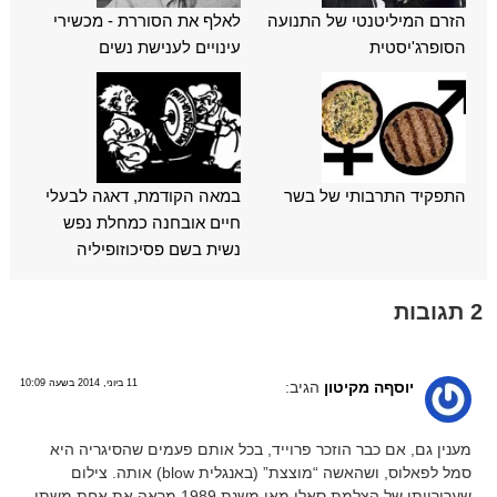
הזרם המיליטנטי של התנועה
לאלף את הסוררת - מכשירי
הסופרג'יסטית
עינויים לענישת נשים
התפקיד התרבותי של בשר
במאה הקודמת, דאגה לבעלי
חיים אובחנה כמחלת נפש
נשית בשם פסיכוזופיליה
2 תגובות
11 ביוני, 2014 בשעה 10:09
יוסףה מקיטון
הגיב:
מענין גם, אם כבר הוזכר פרוייד, בכל אותם פעמים שהסיגריה היא
סמל לפאלוס, ושהאשה “מוצצת” (באנגלית blow) אותה. צילום
שערורייתי של הצלמת סאלי מאן משנת 1989 מראה את אחת משתי