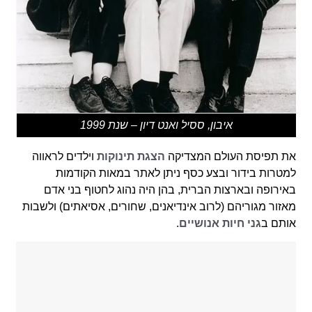
איבון, ססיל ואנט דיון – שנת 1999
את תפיסת העולם המצדיקה
הצגת תינוקות
וילדים לראווה
למטרות בידור ובצע כסף ניתן לאתר במאות הקודמות
באירופה ובארצות הברית, בהן היה נהוג לחטוף בני אדם
מאזור מגוריהם (לרוב אינדיאנים, שחורים, אסיאתים) ולשבות
אותם ב
גני חיות אנושיים
.