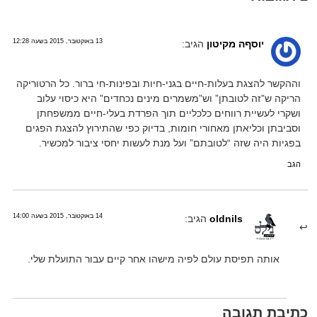
13 באוקטובר, 2015 בשעה 12:28
יוסףה מקיטון
הגיב:
וההקשר להצגת בעלות-חיים בגני-חיות ובפינות-חי ברור. כל הרטוריקה
הריקה ש”זה לטובתן” וש”משמרים מינים נכחדים” היא כיסוי עלוב
ושקרי לעשיית רווחים כלכליים תוך הפרדת בעלי-חיים ממשפחתן
וסביבתן וכליאתן מאחורי חומות, בדיוק כפי שהתירוץ להצגת הפגים
בפגיות היה שזה “לטובתם” ועל מנת לעשות יחסי ציבור למכשיר.
הגב
14 באוקטובר, 2015 בשעה 14:00
oldnils
הגיב:
אותה תפיסת עולם לפיה מישהו אחר קיים עבור התועלת שלי.
כתיבת תגובה