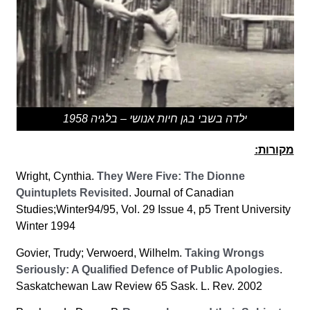
ילדה בשבי בגן חיות אנושי – בלגיה 1958
מקורות
:
Wright, Cynthia.
They Were Five: The Dionne
Quintuplets Revisited
. Journal of Canadian
Studies;Winter94/95, Vol. 29 Issue 4, p5 Trent University
Winter 1994
Govier, Trudy; Verwoerd, Wilhelm.
Taking Wrongs
Seriously: A Qualified Defence of Public Apologies
.
Saskatchewan Law Review 65 Sask. L. Rev. 2002