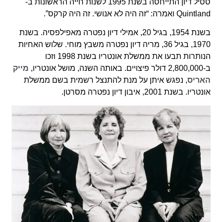
ססיל דיון התייחסה בשנת 1995 לשנות חייה הראשונות ב-
Quintland ואמרה: “זה היה לא אנושי. זה היה קרקס”.
בשנת 1954, בגיל 20, אמילי דיון נפטרה מאפילפסיה. בשנת
1970, בגיל 36, מריה דיון נפטרה משבץ מוחי. שלוש האחיות
הנותרות תבעו את ממשלת אונטריו בשנת 1998 וזכו
ב-2,800,000 דולר פיצויים. באותה השנה, מושל אונטריו,
מייק
האריס
, נפגש איתן על מנת להתנצל רשמית בשם ממשלת
אונטריו. בשנת 2001, איבון דיון נפטרה מסרטן.