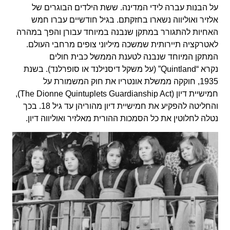
על הבנות עברה לידי המדינה. ששת הילדים הבוגרים של
אלזיר ואוליווה נשארו בחזקתם. בגיל חודשיים עברו חמש
האחיות להתגורר במתקן שנבנה במיוחד עבורן והפך במהרה
לאטרקציה תיירותית שמשכה מיליוני צופים מרחבי העולם.
המתקן המיוחד שנבנה לטענת הממשל כבית חולים
נקרא “Quintland” (על משקל דיסנילנד או סופרלנד). בשנת
1935, חוקקה ממשלת אונטריו את חוק המשמורת על
חמישיית דיון (The Dionne Quintuplets Guardianship Act),
והחליטה להפקיע את חמישיית דיון מהוריהן עד גיל 18. בכך
נטלה לחלוטין את כל הסמכות ההורית מאלזיר ואוליווה דיון.