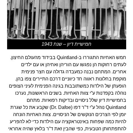
חמישיית דיון – שנת 1943
חמש האחיות התגוררו ב-Quintland בבידוד מהעולם החיצון.
לעתים רחוקות הן נפגשו עם הוריהן ואחיהן או עם ילדים
אחרים. המתחם נבנה כמעבדה גדולה עם חצר פנימית
מוקפת בחלונות ראווה חד כיווניים דרכם התיירים צפו בהן.
הופעתן של הילדות כמשתובבות בגינה הפנימית לעיני הצופים
נוהלה בקפדנות ע”י צוות האחיות. בשנים הראשונות, נערכו
בחמישיית דיון שלל ניסויים ובדיקות רפואיות. מתחם
Quintland נוהל ע”י ד”ר דפו (Dr. Dafoe) שקבע את כל שגרת
יומן לפי הצרכים הנוקשים של הניסויים. צוות האחיות הונחה
להיות כמה שפחות באינטראקציה עם הילדות כדי לא להפריע
להתפתחותן הטבעית, כפי שהבין זאת ד”ר בלאץ שהיה אחראי