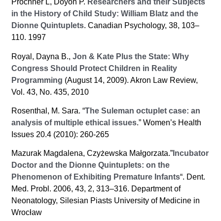
Prochner L, Doyon P.
Researchers and their Subjects
in the History of Child Study: William Blatz and the
Dionne Quintuplets
. Canadian Psychology, 38, 103–
110. 1997
Royal, Dayna B.,
Jon & Kate Plus the State: Why
Congress Should Protect Children in Reality
Programming
(August 14, 2009). Akron Law Review,
Vol. 43, No. 435, 2010
Rosenthal, M. Sara. “
The Suleman octuplet case: an
analysis of multiple ethical issues
.” Women’s Health
Issues 20.4 (2010): 260-265
Mazurak Magdalena, Czyżewska Małgorzata.”
Incubator
Doctor and the Dionne Quintuplets: on the
Phenomenon of Exhibiting Premature Infants
“. Dent.
Med. Probl. 2006, 43, 2, 313–316. Department of
Neonatology, Silesian Piasts University of Medicine in
Wrocław