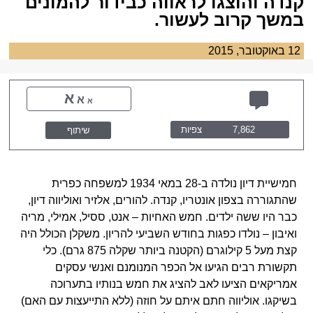
קנדה והוצגו לראווה כבידור להמונים
במשך קרוב לעשור.
12 באוקטובר, 2015
א
א
א
7,862
צפיות
שיתוף
חמישיית דיון נולדה ב-28 במאי 1934 למשפחה כפרית
שהתגוררה בצפון אונטריו, קנדה. להורים, אלזיר ואוליווה דיון,
כבר היו ששה ילדים. חמש האחיות – אנט, ססיל, אמילי, מריה
ואיבון – נולדו כפגות בחודש השביעי להריון. משקלן הכולל היה
קצת מעל 5 קילוגרם (הקטנה ביותר שקלה 875 גרם). כלי
תקשורת רבים הגיעו אל הכפר המנומנם ואנשי עסקים
אמריקאים הציעו לאב להציג את חמש בנותיו בתערוכה
בשיקגו. אוליווה חתם איתם על חוזה (ללא התייעצות עם האם)